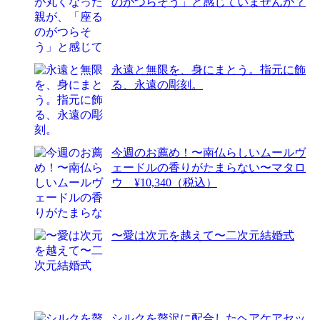
のがつらそう」と感じていませんか？
永遠と無限を、身にまとう。指元に飾
る、永遠の彫刻。
今週のお薦め！〜南仏らしいムールヴ
ェードルの香りがたまらない〜マタロ
ウ ¥10,340（税込）
〜愛は次元を越えて〜二次元結婚式
シルクを贅沢に配合したヘアケアセッ