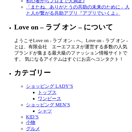
初心者からプロまで大満足♪
「またね、ありがとうの共助の未来のために」人
と人が繋がる共助アプリ『アプリでいくよ』
Love on – ラブ オン – について
ようこそLove on - ラブ オン - へ。Love on - ラブ オン -
とは、有限会社 エーエフエヌが運営する多数の人気
ブランドが集まる最大級のファッション情報サイトで
す。 気になるアイテムはすぐにお店へコンタクト！
カテゴリー
ショッピング LADY’S
トップス
ワンピース
ショッピング MEN’S
シャツ
KID’S
小物
グルメ