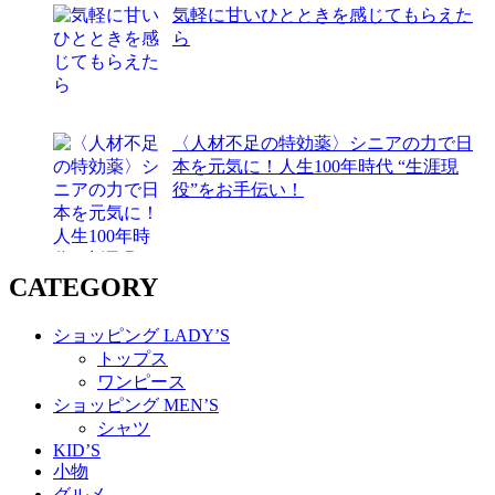
気軽に甘いひとときを感じてもらえた
ら
〈人材不足の特効薬〉シニアの力で日
本を元気に！人生100年時代 “生涯現
役”をお手伝い！
CATEGORY
ショッピング LADY’S
トップス
ワンピース
ショッピング MEN’S
シャツ
KID’S
小物
グルメ