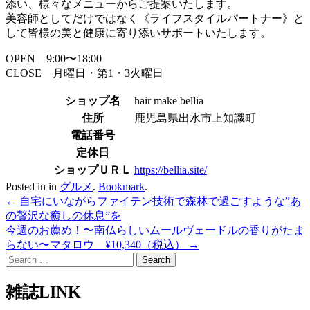
添い、様々なメニューからご提案いたします。
美容師としてだけではなく《ライフスタイルパートナー》と
して皆様の美と健康に寄り添いサポートいたします。
OPEN 9:00〜18:00
CLOSE 月曜日・第1・3火曜日
ショップ名
hair make bellia
住所
鹿児島県出水市上知識町
電話番号
定休日
ショップＵＲＬ
https://bellia.site/
Posted in in
グルメ
.
Bookmark
.
Post
←
自宅にいながらファイテン技術で森林で過ごすような”あ
の贅沢な癒しの休息”を
navigation
今週のお薦め！〜南仏らしいムールヴェードルの香りがたま
らない〜マタロウ ¥10,340（税込）
→
Search
for:
雑誌LINK