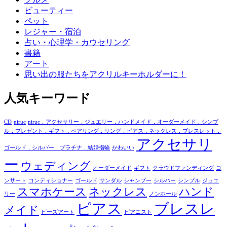
ビューティー
ペット
レジャー・宿泊
占い・心理学・カウセリング
書籍
アート
思い出の服たちをアクリルキーホルダーに！
人気キーワード
CD
niruc
niruc，アクセサリー，ジュエリー，ハンドメイド，オーダーメイド，シンプ
ル，プレゼント，ギフト，ペアリング，リング，ピアス，ネックレス，ブレスレット，
アクセサリ
ゴールド，シルバー，プラチナ，結婚指輪
かわいい
ー
ウェディング
オーダーメイド
ギフト
クラウドファンディング
コ
ンサート
コンディショナー
ゴールド
サンダル
シャンプー
シルバー
シンプル
ジュエ
スマホケース
ネックレス
ハンド
リー
ノンホール
ピアス
ブレスレ
メイド
ビーズアート
ピアニスト