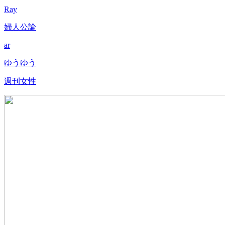
Ray
婦人公論
ar
ゆうゆう
週刊女性