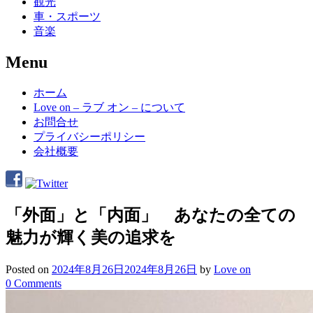
観光
車・スポーツ
音楽
Menu
Skip
ホーム
to
Love on – ラブ オン – について
content
お問合せ
プライバシーポリシー
会社概要
「外面」と「内面」 あなたの全ての
魅力が輝く美の追求を
Posted on
2024年8月26日
2024年8月26日
by
Love on
0 Comments