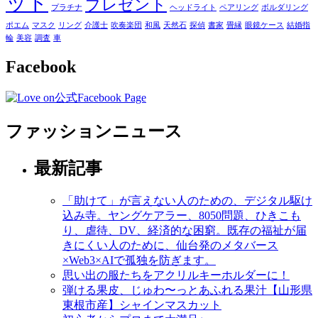
ット
プレゼント
プラチナ
ヘッドライト
ペアリング
ボルダリング
ポエム
マスク
リング
介護士
吹奏楽団
和風
天然石
探偵
書家
畳縁
眼鏡ケース
結婚指
輪
美容
調査
車
Facebook
ファッションニュース
最新記事
「助けて」が言えない人のための、デジタル駆け
込み寺。ヤングケアラー、8050問題、ひきこも
り、虐待、DV、経済的な困窮。既存の福祉が届
きにくい人のために、仙台発のメタバース
×Web3×AIで孤独を防ぎます。
思い出の服たちをアクリルキーホルダーに！
弾ける果皮、じゅわ〜っとあふれる果汁【山形県
東根市産】シャインマスカット