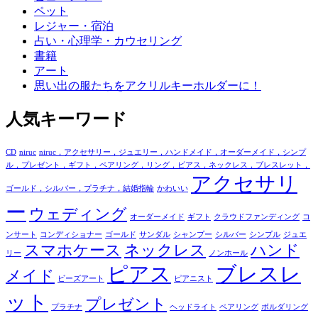
ペット
レジャー・宿泊
占い・心理学・カウセリング
書籍
アート
思い出の服たちをアクリルキーホルダーに！
人気キーワード
CD
niruc
niruc，アクセサリー，ジュエリー，ハンドメイド，オーダーメイド，シンプ
ル，プレゼント，ギフト，ペアリング，リング，ピアス，ネックレス，ブレスレット，
アクセサリ
ゴールド，シルバー，プラチナ，結婚指輪
かわいい
ー
ウェディング
オーダーメイド
ギフト
クラウドファンディング
コ
ンサート
コンディショナー
ゴールド
サンダル
シャンプー
シルバー
シンプル
ジュエ
スマホケース
ネックレス
ハンド
リー
ノンホール
ピアス
ブレスレ
メイド
ビーズアート
ピアニスト
ット
プレゼント
プラチナ
ヘッドライト
ペアリング
ボルダリング