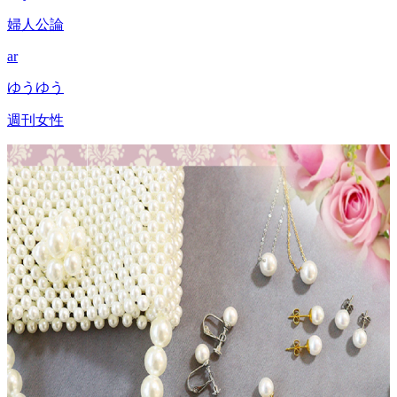
婦人公論
ar
ゆうゆう
週刊女性