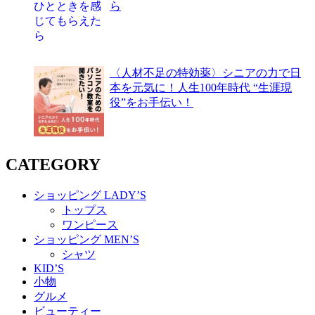
ら
〈人材不足の特効薬〉シニアの力で日
本を元気に！人生100年時代 “生涯現
役”をお手伝い！
CATEGORY
ショッピング LADY’S
トップス
ワンピース
ショッピング MEN’S
シャツ
KID’S
小物
グルメ
ビューティー