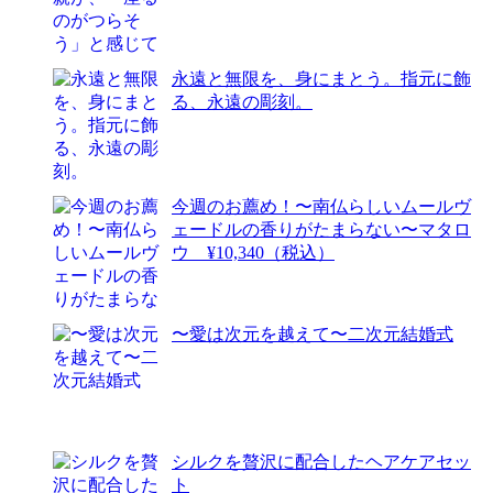
永遠と無限を、身にまとう。指元に飾
る、永遠の彫刻。
今週のお薦め！〜南仏らしいムールヴ
ェードルの香りがたまらない〜マタロ
ウ ¥10,340（税込）
〜愛は次元を越えて〜二次元結婚式
シルクを贅沢に配合したヘアケアセッ
ト