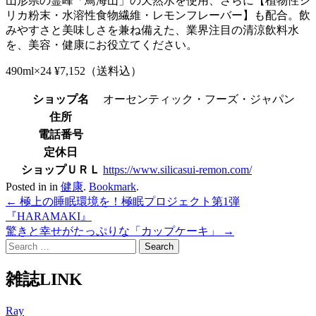
山形県の霊峰「鳥海山」の天然水を使用、さらに【植物性シ
リカ粉末・水溶性食物繊維・レモンフレーバー】も配合。飲
みやすさと美味しさを兼ね備えた、業界注目の清涼飲料水
を、美容・健康にお役立てください。
490ml×24 ¥7,152（送料込）
ショップ名
オーセンティック・フーズ・ジャパン
住所
電話番号
定休日
ショップＵＲＬ
https://www.silicasui-remon.com/
Posted in in
健康
.
Bookmark
.
Post
←
極上の睡眠環境を！極眠プロジェクト第1弾
『HARAMAKI』
navigation
驚きと幸せがたっぷりな「カップケーキ」
→
Search
for:
雑誌LINK
Ray