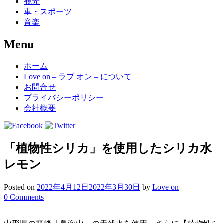
観光
車・スポーツ
音楽
Menu
Skip
ホーム
to
Love on – ラブ オン – について
content
お問合せ
プライバシーポリシー
会社概要
「植物性シリカ」を使用したシリカ水
レモン
Posted on
2022年4月12日
2022年3月30日
by
Love on
0 Comments