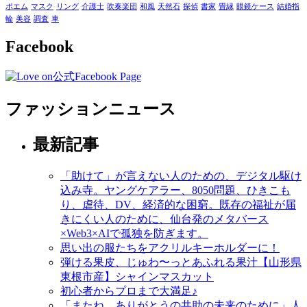
ポエム
マスク
リング
介護士
吹奏楽団
和風
天然石
探偵
書家
畳縁
眼鏡ケース
結婚指
輪
美容
調査
車
Facebook
ファッションニュース
最新記事
「助けて」が言えない人のための、デジタル駆け
込み寺。ヤングケアラー、8050問題、ひきこも
り、虐待、DV、経済的な困窮。既存の福祉が届
きにくい人のために、仙台発のメタバース
×Web3×AIで孤独を防ぎます。
思い出の服たちをアクリルキーホルダーに！
弾ける果皮、じゅわ〜っとあふれる果汁【山形県
東根市産】シャインマスカット
初心者からプロまで大満足♪
「またね、ありがとうの共助の未来のために」人