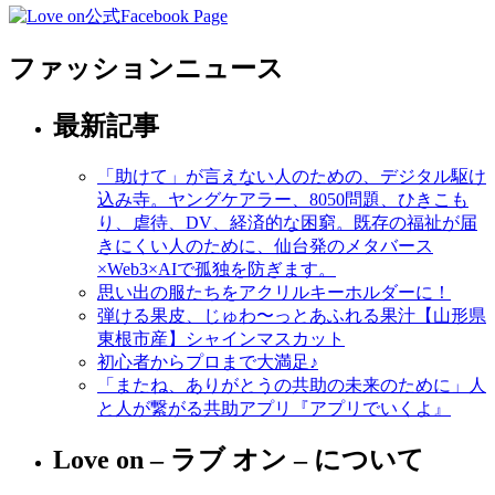
ファッションニュース
最新記事
「助けて」が言えない人のための、デジタル駆け
込み寺。ヤングケアラー、8050問題、ひきこも
り、虐待、DV、経済的な困窮。既存の福祉が届
きにくい人のために、仙台発のメタバース
×Web3×AIで孤独を防ぎます。
思い出の服たちをアクリルキーホルダーに！
弾ける果皮、じゅわ〜っとあふれる果汁【山形県
東根市産】シャインマスカット
初心者からプロまで大満足♪
「またね、ありがとうの共助の未来のために」人
と人が繋がる共助アプリ『アプリでいくよ』
Love on – ラブ オン – について