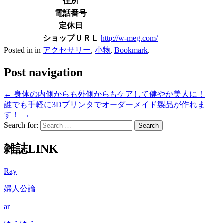
住所
電話番号
定休日
ショップＵＲＬ
http://w-meg.com/
Posted in in
アクセサリー
,
小物
.
Bookmark
.
Post navigation
←
身体の内側からも外側からもケアして健やか美人に！
誰でも手軽に3Dプリンタでオーダーメイド製品が作れま
す！
→
Search for:
雑誌LINK
Ray
婦人公論
ar