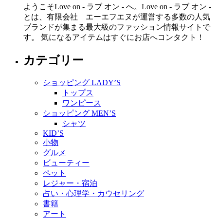
ようこそLove on - ラブ オン - へ。Love on - ラブ オン -
とは、有限会社 エーエフエヌが運営する多数の人気
ブランドが集まる最大級のファッション情報サイトで
す。 気になるアイテムはすぐにお店へコンタクト！
カテゴリー
ショッピング LADY’S
トップス
ワンピース
ショッピング MEN’S
シャツ
KID’S
小物
グルメ
ビューティー
ペット
レジャー・宿泊
占い・心理学・カウセリング
書籍
アート