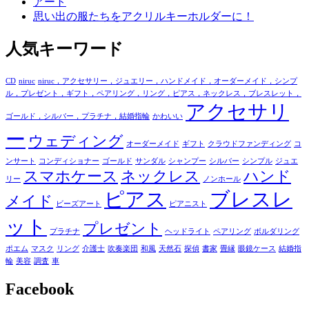
アート
思い出の服たちをアクリルキーホルダーに！
人気キーワード
CD
niruc
niruc，アクセサリー，ジュエリー，ハンドメイド，オーダーメイド，シンプ
ル，プレゼント，ギフト，ペアリング，リング，ピアス，ネックレス，ブレスレット，
アクセサリ
ゴールド，シルバー，プラチナ，結婚指輪
かわいい
ー
ウェディング
オーダーメイド
ギフト
クラウドファンディング
コ
ンサート
コンディショナー
ゴールド
サンダル
シャンプー
シルバー
シンプル
ジュエ
スマホケース
ネックレス
ハンド
リー
ノンホール
ピアス
ブレスレ
メイド
ビーズアート
ピアニスト
ット
プレゼント
プラチナ
ヘッドライト
ペアリング
ボルダリング
ポエム
マスク
リング
介護士
吹奏楽団
和風
天然石
探偵
書家
畳縁
眼鏡ケース
結婚指
輪
美容
調査
車
Facebook