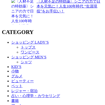
〈人材不足の特効薬〉シニアの力で日
本を元気に！人生100年時代 “生涯現
役”をお手伝い！
CATEGORY
ショッピング LADY’S
トップス
ワンピース
ショッピング MEN’S
シャツ
KID’S
小物
グルメ
ビューティー
ペット
レジャー・宿泊
占い・心理学・カウセリング
書籍