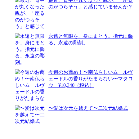
最近、背中が丸くなった親が、「座る
のがつらそう」と感じていませんか？
永遠と無限を、身にまとう。指元に飾
る、永遠の彫刻。
今週のお薦め！〜南仏らしいムールヴ
ェードルの香りがたまらない〜マタロ
ウ ¥10,340（税込）
〜愛は次元を越えて〜二次元結婚式