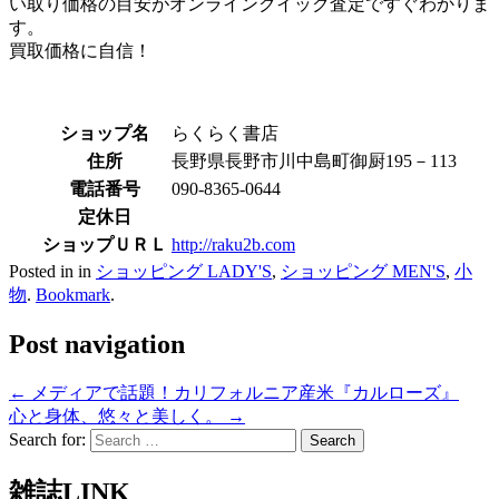
い取り価格の目安がオンラインクイック査定ですぐわかりま
す。
買取価格に自信！
ショップ名
らくらく書店
住所
長野県長野市川中島町御厨195－113
電話番号
090-8365-0644
定休日
ショップＵＲＬ
http://raku2b.com
Posted in in
ショッピング LADY'S
,
ショッピング MEN'S
,
小
物
.
Bookmark
.
Post navigation
←
メディアで話題！カリフォルニア産米『カルローズ』
心と身体、悠々と美しく。
→
Search for:
雑誌LINK