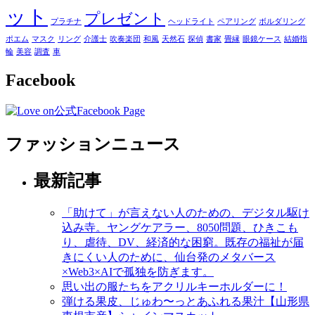
ット
プレゼント
プラチナ
ヘッドライト
ペアリング
ボルダリング
ポエム
マスク
リング
介護士
吹奏楽団
和風
天然石
探偵
書家
畳縁
眼鏡ケース
結婚指
輪
美容
調査
車
Facebook
ファッションニュース
最新記事
「助けて」が言えない人のための、デジタル駆け
込み寺。ヤングケアラー、8050問題、ひきこも
り、虐待、DV、経済的な困窮。既存の福祉が届
きにくい人のために、仙台発のメタバース
×Web3×AIで孤独を防ぎます。
思い出の服たちをアクリルキーホルダーに！
弾ける果皮、じゅわ〜っとあふれる果汁【山形県