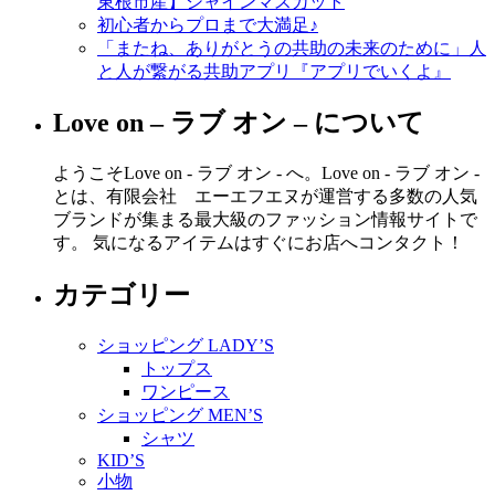
東根市産】シャインマスカット
初心者からプロまで大満足♪
「またね、ありがとうの共助の未来のために」人
と人が繋がる共助アプリ『アプリでいくよ』
Love on – ラブ オン – について
ようこそLove on - ラブ オン - へ。Love on - ラブ オン -
とは、有限会社 エーエフエヌが運営する多数の人気
ブランドが集まる最大級のファッション情報サイトで
す。 気になるアイテムはすぐにお店へコンタクト！
カテゴリー
ショッピング LADY’S
トップス
ワンピース
ショッピング MEN’S
シャツ
KID’S
小物