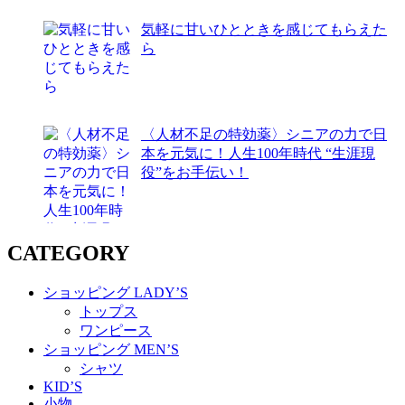
気軽に甘いひとときを感じてもらえた
ら
〈人材不足の特効薬〉シニアの力で日
本を元気に！人生100年時代 “生涯現
役”をお手伝い！
CATEGORY
ショッピング LADY’S
トップス
ワンピース
ショッピング MEN’S
シャツ
KID’S
小物