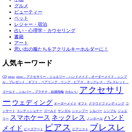
グルメ
ビューティー
ペット
レジャー・宿泊
占い・心理学・カウセリング
書籍
アート
思い出の服たちをアクリルキーホルダーに！
人気キーワード
CD
niruc
niruc，アクセサリー，ジュエリー，ハンドメイド，オーダーメイド，シンプ
ル，プレゼント，ギフト，ペアリング，リング，ピアス，ネックレス，ブレスレット，
アクセサリ
ゴールド，シルバー，プラチナ，結婚指輪
かわいい
ー
ウェディング
オーダーメイド
ギフト
クラウドファンディング
コ
ンサート
コンディショナー
ゴールド
サンダル
シャンプー
シルバー
シンプル
ジュエ
スマホケース
ネックレス
ハンド
リー
ノンホール
ピアス
ブレスレ
メイド
ビーズアート
ピアニスト