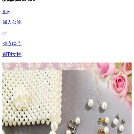
Ray
婦人公論
ar
ゆうゆう
週刊女性