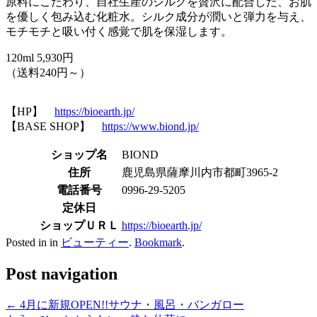
原料にこだわり、自社生産のシルクを贅沢に配合した、お肌
を優しく包み込む化粧水。シルク成分が潤いと弾力を与え、
モチモチと吸い付く感覚で肌を保湿します。
120ml 5,930円
（送料240円～）
【HP】
https://bioearth.jp/
【BASE SHOP】
https://www.biond.jp/
ショップ名
BIOND
住所
鹿児島県薩摩川内市都町3965-2
電話番号
0996-29-5205
定休日
ショップＵＲＬ
https://bioearth.jp/
Posted in in
ビューティー
.
Bookmark
.
Post navigation
←
4月に新規OPEN!!サウナ・風呂・バンガロー