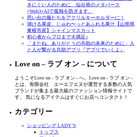
きにくい人のために、仙台発のメタバース
×Web3×AIで孤独を防ぎます。
思い出の服たちをアクリルキーホルダーに！
弾ける果皮、じゅわ〜っとあふれる果汁【山形県
東根市産】シャインマスカット
初心者からプロまで大満足♪
「またね、ありがとうの共助の未来のために」人
と人が繋がる共助アプリ『アプリでいくよ』
Love on – ラブ オン – について
ようこそLove on - ラブ オン - へ。Love on - ラブ オン -
とは、有限会社 エーエフエヌが運営する多数の人気
ブランドが集まる最大級のファッション情報サイトで
す。 気になるアイテムはすぐにお店へコンタクト！
カテゴリー
ショッピング LADY’S
トップス