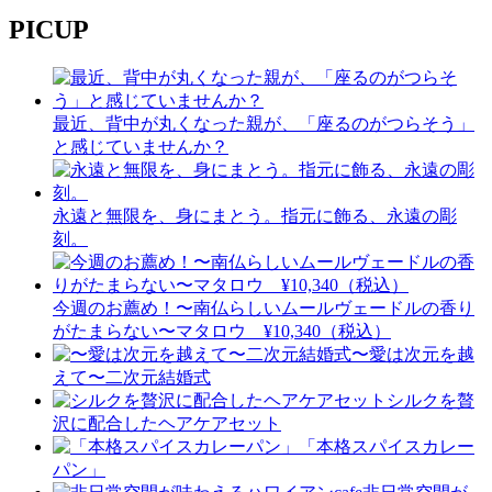
PICUP
最近、背中が丸くなった親が、「座るのがつらそう」
と感じていませんか？
永遠と無限を、身にまとう。指元に飾る、永遠の彫
刻。
今週のお薦め！〜南仏らしいムールヴェードルの香り
がたまらない〜マタロウ ¥10,340（税込）
〜愛は次元を越
えて〜二次元結婚式
シルクを贅
沢に配合したヘアケアセット
「本格スパイスカレー
パン」