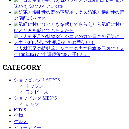
非日常空間が
味わえるハワイアンcafe
防犯と機能性抜群
の宅配ボックス
気軽に甘い
ひとときを感じてもらえたら
〈人材不足の特効薬〉シニアの力で日本を元気に！人
生100年時代 “生涯現役”をお手伝い！
CATEGORY
ショッピング LADY’S
トップス
ワンピース
ショッピング MEN’S
シャツ
KID’S
小物
グルメ
ビューティー