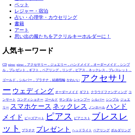
ペット
レジャー・宿泊
占い・心理学・カウセリング
書籍
アート
思い出の服たちをアクリルキーホルダーに！
人気キーワード
CD
niruc
niruc，アクセサリー，ジュエリー，ハンドメイド，オーダーメイド，シンプ
ル，プレゼント，ギフト，ペアリング，リング，ピアス，ネックレス，ブレスレット，
アクセサリ
ゴールド，シルバー，プラチナ，結婚指輪
かわいい
ー
ウェディング
オーダーメイド
ギフト
クラウドファンディング
コ
ンサート
コンディショナー
ゴールド
サンダル
シャンプー
シルバー
シンプル
ジュエ
スマホケース
ネックレス
ハンド
リー
ノンホール
ピアス
ブレスレ
メイド
ビーズアート
ピアニスト
ット
プレゼント
プラチナ
ヘッドライト
ペアリング
ボルダリング