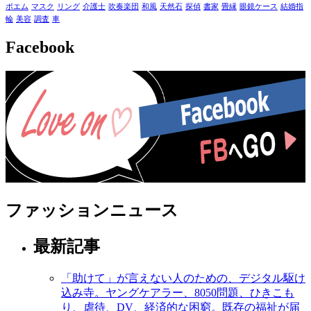
ポエム
マスク
リング
介護士
吹奏楽団
和風
天然石
探偵
書家
畳縁
眼鏡ケース
結婚指
輪
美容
調査
車
Facebook
ファッションニュース
最新記事
「助けて」が言えない人のための、デジタル駆け
込み寺。ヤングケアラー、8050問題、ひきこも
り、虐待、DV、経済的な困窮。既存の福祉が届