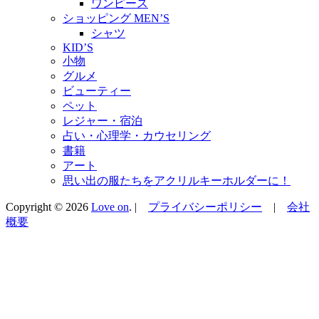
ワンピース
ショッピング MEN’S
シャツ
KID’S
小物
グルメ
ビューティー
ペット
レジャー・宿泊
占い・心理学・カウセリング
書籍
アート
思い出の服たちをアクリルキーホルダーに！
Copyright © 2026
Love on
. |
プライバシーポリシー
|
会社
概要