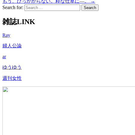
もう、ひっかからない。粋な仕草に—。
→
Search for:
雑誌LINK
Ray
婦人公論
ar
ゆうゆう
週刊女性