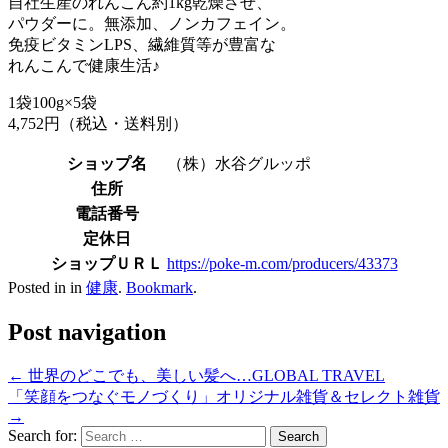
自社生産のれんこん約1kg乾燥させ、
パウダーに。無添加、ノンカフェイン。
免疫ビタミンLPS、繊維質等が豊富な
れんこんで健康生活♪
1袋100g×5袋
4,752円（税込・送料別）
ショップ名
（株）水谷グルッポ
住所
電話番号
定休日
ショップＵＲＬ
https://poke-m.com/producers/43373
Posted in in
健康
.
Bookmark
.
Post navigation
←
世界のどこでも、美しい髪へ…GLOBAL TRAVEL
「笑顔をつなぐモノづくり」オリジナル雑貨＆セレクト雑貨
→
Search for: