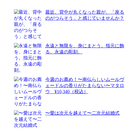
最近、背中が丸くなった親が、「座る
のがつらそう」と感じていませんか？
永遠と無限を、身にまとう。指元に飾
る、永遠の彫刻。
今週のお薦め！〜南仏らしいムールヴ
ェードルの香りがたまらない〜マタロ
ウ ¥10,340（税込）
〜愛は次元を越えて〜二次元結婚式