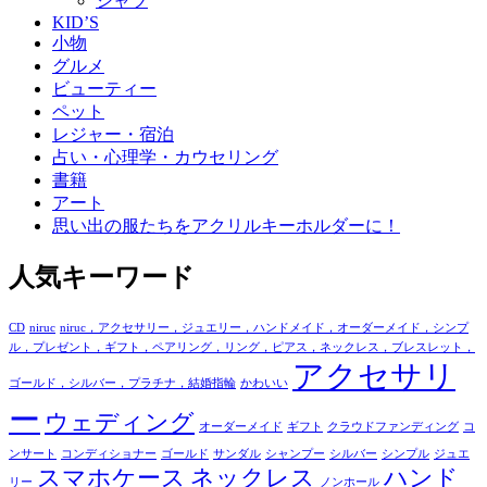
シャツ
KID’S
小物
グルメ
ビューティー
ペット
レジャー・宿泊
占い・心理学・カウセリング
書籍
アート
思い出の服たちをアクリルキーホルダーに！
人気キーワード
CD
niruc
niruc，アクセサリー，ジュエリー，ハンドメイド，オーダーメイド，シンプ
ル，プレゼント，ギフト，ペアリング，リング，ピアス，ネックレス，ブレスレット，
アクセサリ
ゴールド，シルバー，プラチナ，結婚指輪
かわいい
ー
ウェディング
オーダーメイド
ギフト
クラウドファンディング
コ
ンサート
コンディショナー
ゴールド
サンダル
シャンプー
シルバー
シンプル
ジュエ
スマホケース
ネックレス
ハンド
リー
ノンホール