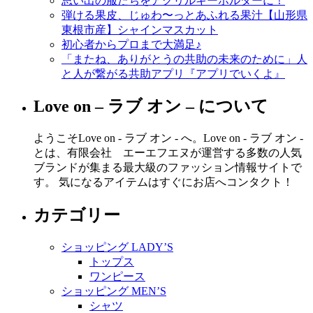
思い出の服たちをアクリルキーホルダーに！
弾ける果皮、じゅわ〜っとあふれる果汁【山形県
東根市産】シャインマスカット
初心者からプロまで大満足♪
「またね、ありがとうの共助の未来のために」人
と人が繋がる共助アプリ『アプリでいくよ』
Love on – ラブ オン – について
ようこそLove on - ラブ オン - へ。Love on - ラブ オン -
とは、有限会社 エーエフエヌが運営する多数の人気
ブランドが集まる最大級のファッション情報サイトで
す。 気になるアイテムはすぐにお店へコンタクト！
カテゴリー
ショッピング LADY’S
トップス
ワンピース
ショッピング MEN’S
シャツ