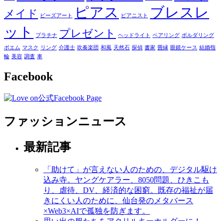
ピアス
ブレスレ
メイド
ビーズアート
ピアニスト
ット
プレゼント
プラチナ
ヘッドライト
ペアリング
ボルダリング
ポエム
マスク
リング
介護士
吹奏楽団
和風
天然石
探偵
書家
畳縁
眼鏡ケース
結婚指
輪
美容
調査
車
Facebook
ファッションニュース
最新記事
「助けて」が言えない人のための、デジタル駆け
込み寺。ヤングケアラー、8050問題、ひきこも
り、虐待、DV、経済的な困窮。既存の福祉が届
きにくい人のために、仙台発のメタバース
×Web3×AIで孤独を防ぎます。