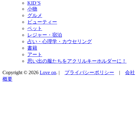
KID’S
小物
グルメ
ビューティー
ペット
レジャー・宿泊
占い・心理学・カウセリング
書籍
アート
思い出の服たちをアクリルキーホルダーに！
Copyright © 2026
Love on
. |
プライバシーポリシー
|
会社
概要