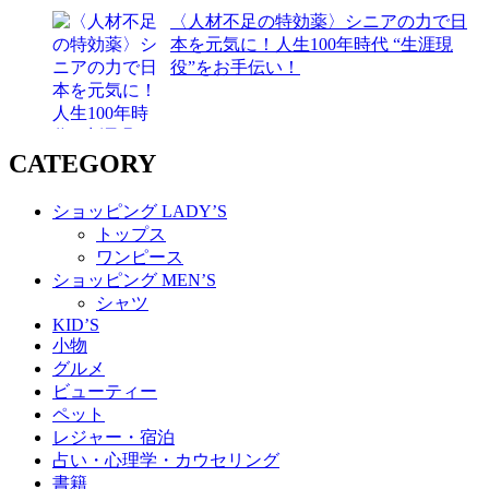
〈人材不足の特効薬〉シニアの力で日
本を元気に！人生100年時代 “生涯現
役”をお手伝い！
CATEGORY
ショッピング LADY’S
トップス
ワンピース
ショッピング MEN’S
シャツ
KID’S
小物
グルメ
ビューティー
ペット
レジャー・宿泊
占い・心理学・カウセリング
書籍