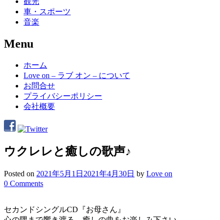
観光
車・スポーツ
音楽
Menu
Skip
ホーム
to
Love on – ラブ オン – について
content
お問合せ
プライバシーポリシー
会社概要
ウクレレと癒しの歌声♪
Posted on
2021年5月1日
2021年4月30日
by
Love on
0 Comments
セカンドシングルCD『お母さん』
心の隅まで響き渡る、癒しの曲をお楽しみ下さい。