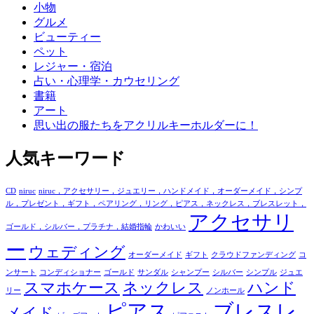
小物
グルメ
ビューティー
ペット
レジャー・宿泊
占い・心理学・カウセリング
書籍
アート
思い出の服たちをアクリルキーホルダーに！
人気キーワード
CD
niruc
niruc，アクセサリー，ジュエリー，ハンドメイド，オーダーメイド，シンプ
ル，プレゼント，ギフト，ペアリング，リング，ピアス，ネックレス，ブレスレット，
アクセサリ
ゴールド，シルバー，プラチナ，結婚指輪
かわいい
ー
ウェディング
オーダーメイド
ギフト
クラウドファンディング
コ
ンサート
コンディショナー
ゴールド
サンダル
シャンプー
シルバー
シンプル
ジュエ
スマホケース
ネックレス
ハンド
リー
ノンホール
ピアス
ブレスレ
メイド