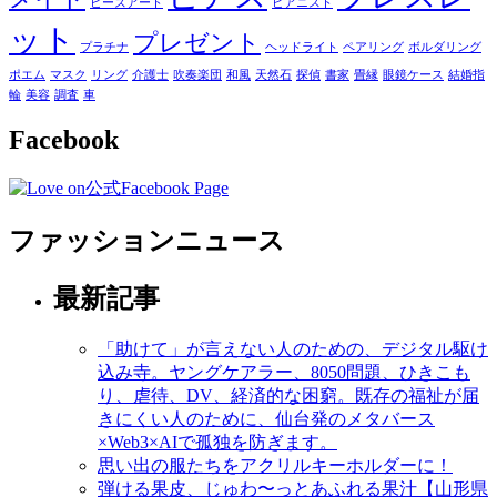
ビーズアート
ピアニスト
ット
プレゼント
プラチナ
ヘッドライト
ペアリング
ボルダリング
ポエム
マスク
リング
介護士
吹奏楽団
和風
天然石
探偵
書家
畳縁
眼鏡ケース
結婚指
輪
美容
調査
車
Facebook
ファッションニュース
最新記事
「助けて」が言えない人のための、デジタル駆け
込み寺。ヤングケアラー、8050問題、ひきこも
り、虐待、DV、経済的な困窮。既存の福祉が届
きにくい人のために、仙台発のメタバース
×Web3×AIで孤独を防ぎます。
思い出の服たちをアクリルキーホルダーに！
弾ける果皮、じゅわ〜っとあふれる果汁【山形県