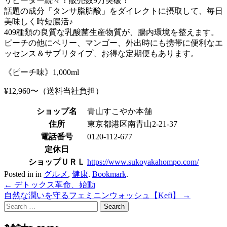
リピーター続々！販売数9万突破！
話題の成分「タンサ脂肪酸」をダイレクトに摂取して、毎日
美味しく時短腸活♪
409種類の良質な乳酸菌生産物質が、腸内環境を整えます。
ピーチの他にベリー、マンゴー、外出時にも携帯に便利なエ
ッセンス＆サプリタイプ、お得な定期便もあります。
《ピーチ味》1,000ml
¥12,960〜（送料当社負担）
ショップ名
青山すこやか本舗
住所
東京都港区南青山2-21-37
電話番号
0120-112-677
定休日
ショップＵＲＬ
https://www.sukoyakahompo.com/
Posted in in
グルメ
,
健康
.
Bookmark
.
Post
←
デトックス革命、始動
自然な潤いを守るフェミニンウォッシュ【Kefi】
→
navigation
Search
for: