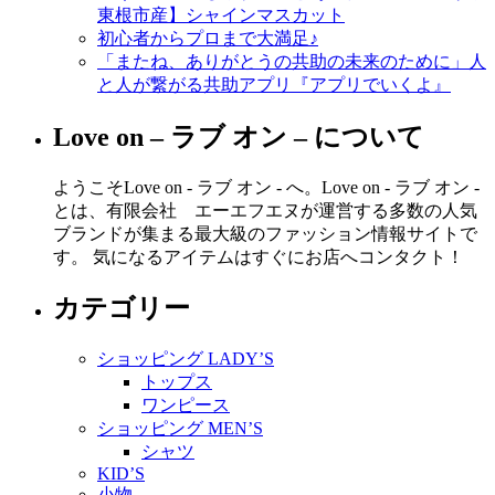
東根市産】シャインマスカット
初心者からプロまで大満足♪
「またね、ありがとうの共助の未来のために」人
と人が繋がる共助アプリ『アプリでいくよ』
Love on – ラブ オン – について
ようこそLove on - ラブ オン - へ。Love on - ラブ オン -
とは、有限会社 エーエフエヌが運営する多数の人気
ブランドが集まる最大級のファッション情報サイトで
す。 気になるアイテムはすぐにお店へコンタクト！
カテゴリー
ショッピング LADY’S
トップス
ワンピース
ショッピング MEN’S
シャツ
KID’S
小物