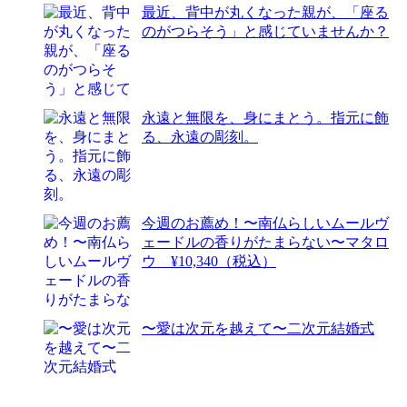
最近、背中が丸くなった親が、「座る
のがつらそう」と感じていませんか？
永遠と無限を、身にまとう。指元に飾
る、永遠の彫刻。
今週のお薦め！〜南仏らしいムールヴ
ェードルの香りがたまらない〜マタロ
ウ ¥10,340（税込）
〜愛は次元を越えて〜二次元結婚式