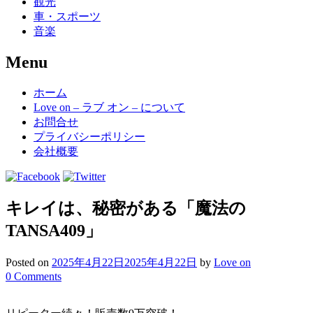
観光
車・スポーツ
音楽
Menu
Skip
ホーム
to
Love on – ラブ オン – について
content
お問合せ
プライバシーポリシー
会社概要
キレイは、秘密がある「魔法の
TANSA409」
Posted on
2025年4月22日
2025年4月22日
by
Love on
0 Comments