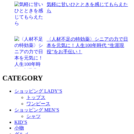
気軽に甘いひとときを感じてもらえた
ら
〈人材不足の特効薬〉シニアの力で日
本を元気に！人生100年時代 “生涯現
役”をお手伝い！
CATEGORY
ショッピング LADY’S
トップス
ワンピース
ショッピング MEN’S
シャツ
KID’S
小物