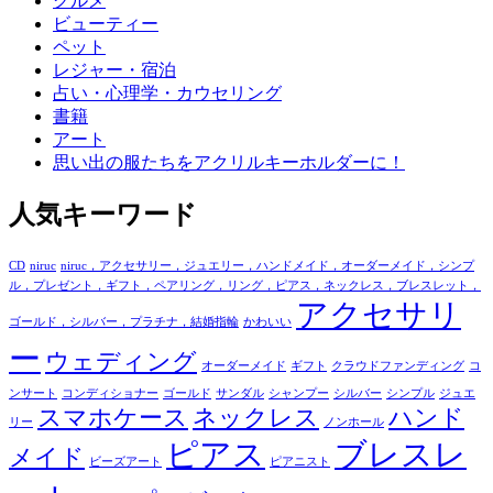
グルメ
ビューティー
ペット
レジャー・宿泊
占い・心理学・カウセリング
書籍
アート
思い出の服たちをアクリルキーホルダーに！
人気キーワード
CD
niruc
niruc，アクセサリー，ジュエリー，ハンドメイド，オーダーメイド，シンプ
ル，プレゼント，ギフト，ペアリング，リング，ピアス，ネックレス，ブレスレット，
アクセサリ
ゴールド，シルバー，プラチナ，結婚指輪
かわいい
ー
ウェディング
オーダーメイド
ギフト
クラウドファンディング
コ
ンサート
コンディショナー
ゴールド
サンダル
シャンプー
シルバー
シンプル
ジュエ
スマホケース
ネックレス
ハンド
リー
ノンホール
ピアス
ブレスレ
メイド
ビーズアート
ピアニスト