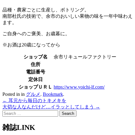
品種・農家ごとに生産し、ボトリング。
南部杜氏の技術で、余市のおいしい果物の味を一年中味わえ
ます。
ご自身へのご褒美、お歳暮に。
※お酒は20歳になってから
ショップ名
余市リキュールファクトリー
住所
電話番号
定休日
ショップＵＲＬ
https://www.yoichi-lf.com/
Posted in in
グルメ
.
Bookmark
.
Post
←
耳元から毎日のトキメキを
大切な人なんだけど…イラッとしてしまう
→
navigation
Search
for:
雑誌LINK