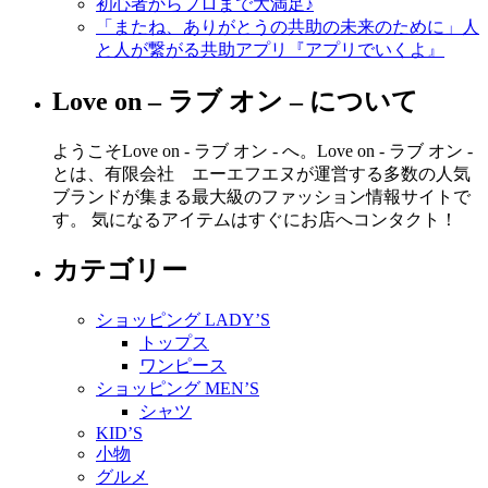
初心者からプロまで大満足♪
「またね、ありがとうの共助の未来のために」人
と人が繋がる共助アプリ『アプリでいくよ』
Love on – ラブ オン – について
ようこそLove on - ラブ オン - へ。Love on - ラブ オン -
とは、有限会社 エーエフエヌが運営する多数の人気
ブランドが集まる最大級のファッション情報サイトで
す。 気になるアイテムはすぐにお店へコンタクト！
カテゴリー
ショッピング LADY’S
トップス
ワンピース
ショッピング MEN’S
シャツ
KID’S
小物
グルメ