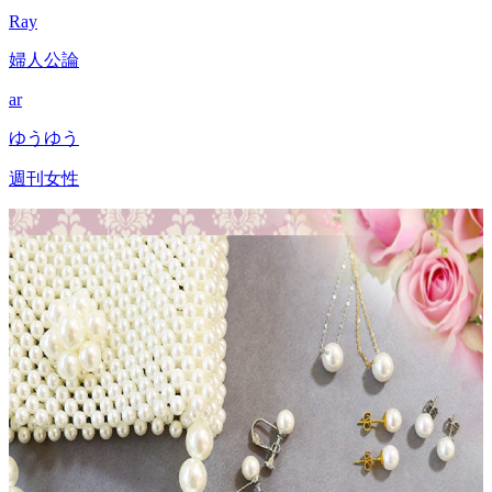
Ray
婦人公論
ar
ゆうゆう
週刊女性