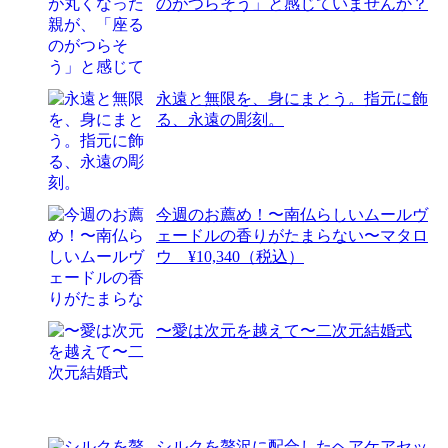
のがつらそう」と感じていませんか？
永遠と無限を、身にまとう。指元に飾
る、永遠の彫刻。
今週のお薦め！〜南仏らしいムールヴ
ェードルの香りがたまらない〜マタロ
ウ ¥10,340（税込）
〜愛は次元を越えて〜二次元結婚式
シルクを贅沢に配合したヘアケアセッ