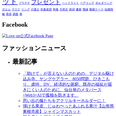
ット
プレゼント
プラチナ
ヘッドライト
ペアリング
ボルダリング
ポエム
マスク
リング
介護士
吹奏楽団
和風
天然石
探偵
書家
畳縁
眼鏡ケース
結婚指
輪
美容
調査
車
Facebook
ファッションニュース
最新記事
「助けて」が言えない人のための、デジタル駆け
込み寺。ヤングケアラー、8050問題、ひきこも
り、虐待、DV、経済的な困窮。既存の福祉が届
きにくい人のために、仙台発のメタバース
×Web3×AIで孤独を防ぎます。
思い出の服たちをアクリルキーホルダーに！
弾ける果皮、じゅわ〜っとあふれる果汁【山形県
東根市産】シャインマスカット