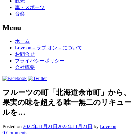
観光
車・スポーツ
音楽
Menu
Skip
ホーム
to
Love on – ラブ オン – について
content
お問合せ
プライバシーポリシー
会社概要
フルーツの町「北海道余市町」から、
果実の味を超える唯一無二のリキュー
ルを…
Posted on
2022年11月21日
2022年11月21日
by
Love on
0 Comments