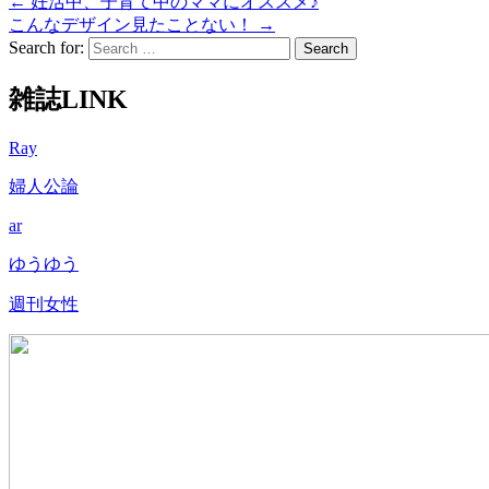
←
妊活中、子育て中のママにオススメ♪
こんなデザイン見たことない！
→
Search for:
雑誌LINK
Ray
婦人公論
ar
ゆうゆう
週刊女性