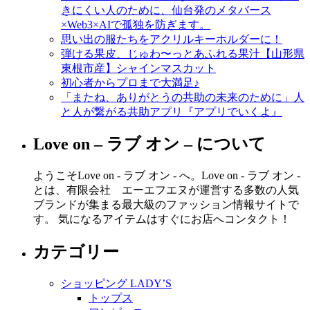
きにくい人のために、仙台発のメタバース
×Web3×AIで孤独を防ぎます。
思い出の服たちをアクリルキーホルダーに！
弾ける果皮、じゅわ〜っとあふれる果汁【山形県
東根市産】シャインマスカット
初心者からプロまで大満足♪
「またね、ありがとうの共助の未来のために」人
と人が繋がる共助アプリ『アプリでいくよ』
Love on – ラブ オン – について
ようこそLove on - ラブ オン - へ。Love on - ラブ オン -
とは、有限会社 エーエフエヌが運営する多数の人気
ブランドが集まる最大級のファッション情報サイトで
す。 気になるアイテムはすぐにお店へコンタクト！
カテゴリー
ショッピング LADY’S
トップス