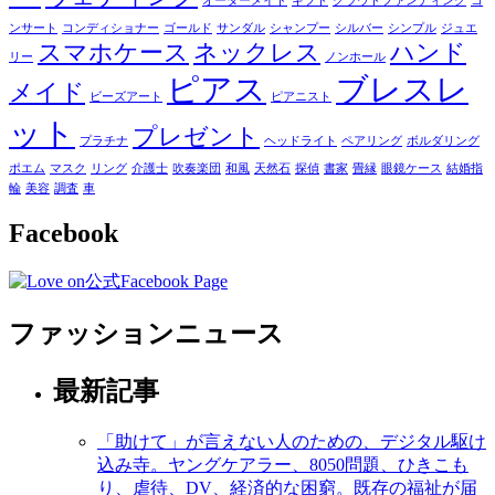
オーダーメイド
ギフト
クラウドファンディング
コ
ンサート
コンディショナー
ゴールド
サンダル
シャンプー
シルバー
シンプル
ジュエ
スマホケース
ネックレス
ハンド
リー
ノンホール
ピアス
ブレスレ
メイド
ビーズアート
ピアニスト
ット
プレゼント
プラチナ
ヘッドライト
ペアリング
ボルダリング
ポエム
マスク
リング
介護士
吹奏楽団
和風
天然石
探偵
書家
畳縁
眼鏡ケース
結婚指
輪
美容
調査
車
Facebook
ファッションニュース
最新記事
「助けて」が言えない人のための、デジタル駆け
込み寺。ヤングケアラー、8050問題、ひきこも
り、虐待、DV、経済的な困窮。既存の福祉が届