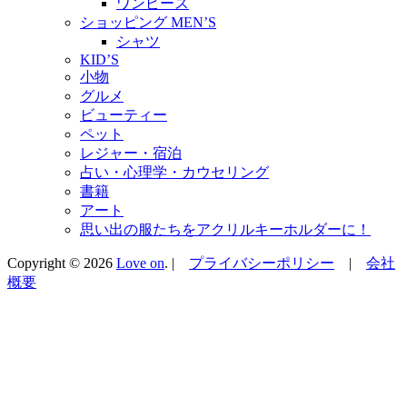
ワンピース
ショッピング MEN’S
シャツ
KID’S
小物
グルメ
ビューティー
ペット
レジャー・宿泊
占い・心理学・カウセリング
書籍
アート
思い出の服たちをアクリルキーホルダーに！
Copyright © 2026
Love on
. |
プライバシーポリシー
|
会社
概要