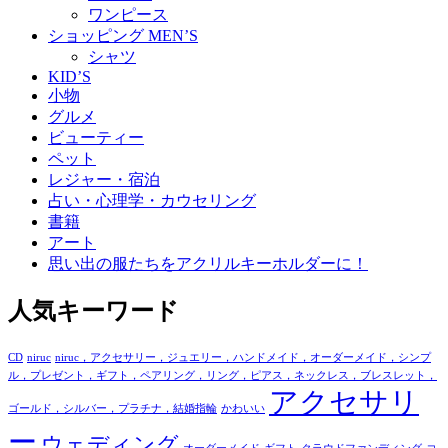
ワンピース
ショッピング MEN’S
シャツ
KID’S
小物
グルメ
ビューティー
ペット
レジャー・宿泊
占い・心理学・カウセリング
書籍
アート
思い出の服たちをアクリルキーホルダーに！
人気キーワード
CD
niruc
niruc，アクセサリー，ジュエリー，ハンドメイド，オーダーメイド，シンプ
ル，プレゼント，ギフト，ペアリング，リング，ピアス，ネックレス，ブレスレット，
アクセサリ
ゴールド，シルバー，プラチナ，結婚指輪
かわいい
ー
ウェディング