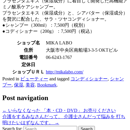
プラセンタエキス（保湿成分）に着目して開発した高機能ア
ミノ酸系ケアシャンプー。
プラセンタエキス（保湿成分）と、シアバター（保湿成分）
を贅沢に配合した、サラ・ツヤコンディショナー。
●シャンプー（300ml）：7,500円（税別）
●コディショナー（200g）：7,500円（税込）
ショップ名
MIKA LABO
住所
大阪市中央区南船場3-3-5 OKTビル
電話番号
06-6243-1767
定休日
ショップＵＲＬ
http://mikalabo.com/
Posted in
ビューティー
and tagged
コンディショナー
,
シャン
プー
,
保湿
,
美容
.
Bookmark
.
Post navigation
←
いらなくなった 「本・CD・DVD」 お売りください
介護をするみなさんだって、 介護士さんだって悩みを 打ち
明けたいはずなんです。
→
Search for: