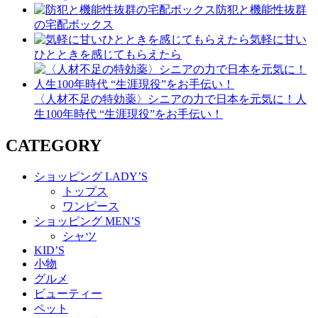
防犯と機能性抜群
の宅配ボックス
気軽に甘い
ひとときを感じてもらえたら
〈人材不足の特効薬〉シニアの力で日本を元気に！人
生100年時代 “生涯現役”をお手伝い！
CATEGORY
ショッピング LADY’S
トップス
ワンピース
ショッピング MEN’S
シャツ
KID’S
小物
グルメ
ビューティー
ペット