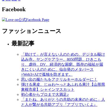
Facebook
ファッションニュース
最新記事
「助けて」が言えない人のための、デジタル駆け
込み寺。ヤングケアラー、8050問題、ひきこも
り、虐待、DV、経済的な困窮。既存の福祉が届
きにくい人のために、仙台発のメタバース
×Web3×AIで孤独を防ぎます。
思い出の服たちをアクリルキーホルダーに！
弾ける果皮、じゅわ〜っとあふれる果汁【山形県
東根市産】シャインマスカット
初心者からプロまで大満足♪
「またね、ありがとうの共助の未来のために」人
と人が繋がる共助アプリ『アプリでいくよ』