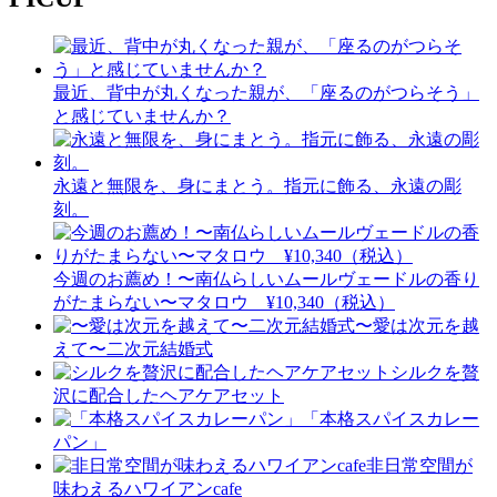
最近、背中が丸くなった親が、「座るのがつらそう」
と感じていませんか？
永遠と無限を、身にまとう。指元に飾る、永遠の彫
刻。
今週のお薦め！〜南仏らしいムールヴェードルの香り
がたまらない〜マタロウ ¥10,340（税込）
〜愛は次元を越
えて〜二次元結婚式
シルクを贅
沢に配合したヘアケアセット
「本格スパイスカレー
パン」
非日常空間が
味わえるハワイアンcafe