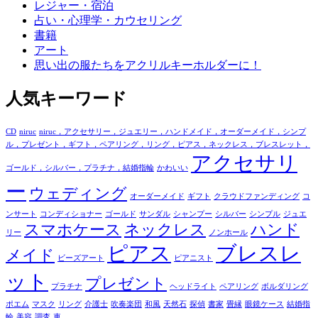
レジャー・宿泊
占い・心理学・カウセリング
書籍
アート
思い出の服たちをアクリルキーホルダーに！
人気キーワード
CD
niruc
niruc，アクセサリー，ジュエリー，ハンドメイド，オーダーメイド，シンプ
ル，プレゼント，ギフト，ペアリング，リング，ピアス，ネックレス，ブレスレット，
アクセサリ
ゴールド，シルバー，プラチナ，結婚指輪
かわいい
ー
ウェディング
オーダーメイド
ギフト
クラウドファンディング
コ
ンサート
コンディショナー
ゴールド
サンダル
シャンプー
シルバー
シンプル
ジュエ
スマホケース
ネックレス
ハンド
リー
ノンホール
ピアス
ブレスレ
メイド
ビーズアート
ピアニスト
ット
プレゼント
プラチナ
ヘッドライト
ペアリング
ボルダリング
ポエム
マスク
リング
介護士
吹奏楽団
和風
天然石
探偵
書家
畳縁
眼鏡ケース
結婚指
輪
美容
調査
車