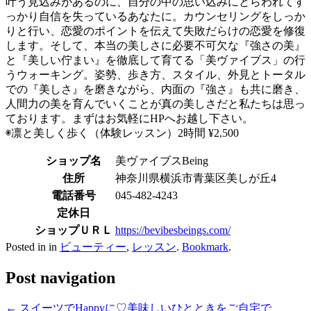
叶う見込みがあるのに、自分の中の思い込みにとらわれてす
っかり自信を失っているあなたに。カウンセリングをしっか
りと行い、恋愛のポイントを伝えて失敗だらけの恋愛を修復
します。そして、本当の美しさに必要不可欠な『強さの美』
と『美しい佇まい』を徹底して育てる「美ヴァイブス」の行
うウォーキング。姿勢、歩き方、スタイル、外見とトータル
での『美しさ』を磨きながら、内面の『強さ』も共に磨き、
人間力の美を育んでいくことが真の美しさだと私たちは思っ
ております。まずはお気軽にHPへお越し下さい。
◉凛と美しく歩く（体験レッスン）2時間 ¥2,500
ショップ名
美ヴァイブスBeing
住所
神奈川県横浜市青葉区美しが丘4
電話番号
045-482-4243
定休日
ショップＵＲＬ
https://bevibesbeings.com/
Posted in in
ビューティー
,
レッスン
.
Bookmark
.
Post navigation
←
スイーツでHappyに♡美味しいひとときをご自宅で