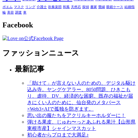
ポエム
マスク
リング
介護士
吹奏楽団
和風
天然石
探偵
書家
畳縁
眼鏡ケース
結婚指
輪
美容
調査
車
Facebook
ファッションニュース
最新記事
「助けて」が言えない人のための、デジタル駆け
込み寺。ヤングケアラー、8050問題、ひきこも
り、虐待、DV、経済的な困窮。既存の福祉が届
きにくい人のために、仙台発のメタバース
×Web3×AIで孤独を防ぎます。
思い出の服たちをアクリルキーホルダーに！
弾ける果皮、じゅわ〜っとあふれる果汁【山形県
東根市産】シャインマスカット
初心者からプロまで大満足♪