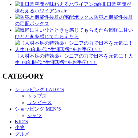
非日常空間が
味わえるハワイアンcafe
防犯と機能性抜群
の宅配ボックス
気軽に甘い
ひとときを感じてもらえたら
〈人材不足の特効薬〉シニアの力で日本を元気に！人
生100年時代 “生涯現役”をお手伝い！
CATEGORY
ショッピング LADY’S
トップス
ワンピース
ショッピング MEN’S
シャツ
KID’S
小物
グルメ