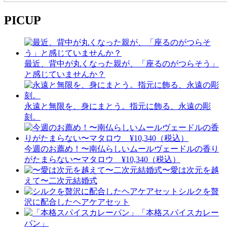
PICUP
最近、背中が丸くなった親が、「座るのがつらそう」
と感じていませんか？
永遠と無限を、身にまとう。指元に飾る、永遠の彫
刻。
今週のお薦め！〜南仏らしいムールヴェードルの香り
がたまらない〜マタロウ ¥10,340（税込）
〜愛は次元を越
えて〜二次元結婚式
シルクを贅
沢に配合したヘアケアセット
「本格スパイスカレー
パン」