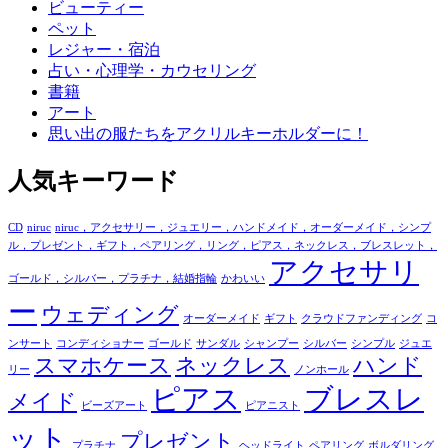
ビューティー
ペット
レジャー・宿泊
占い・心理学・カウセリング
書籍
アート
思い出の服たちをアクリルキーホルダーに！
人気キーワード
CD
niruc
niruc，アクセサリー，ジュエリー，ハンドメイド，オーダーメイド，シンプ
ル，プレゼント，ギフト，ペアリング，リング，ピアス，ネックレス，ブレスレット，
アクセサリ
ゴールド，シルバー，プラチナ，結婚指輪
かわいい
ー
ウェディング
オーダーメイド
ギフト
クラウドファンディング
コ
ンサート
コンディショナー
ゴールド
サンダル
シャンプー
シルバー
シンプル
ジュエ
スマホケース
ネックレス
ハンド
リー
ノンホール
ピアス
ブレスレ
メイド
ビーズアート
ピアニスト
ット
プレゼント
プラチナ
ヘッドライト
ペアリング
ボルダリング