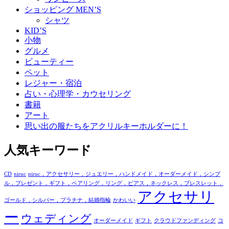
ショッピング MEN’S
シャツ
KID’S
小物
グルメ
ビューティー
ペット
レジャー・宿泊
占い・心理学・カウセリング
書籍
アート
思い出の服たちをアクリルキーホルダーに！
人気キーワード
CD
niruc
niruc，アクセサリー，ジュエリー，ハンドメイド，オーダーメイド，シンプ
ル，プレゼント，ギフト，ペアリング，リング，ピアス，ネックレス，ブレスレット，
アクセサリ
ゴールド，シルバー，プラチナ，結婚指輪
かわいい
ー
ウェディング
オーダーメイド
ギフト
クラウドファンディング
コ