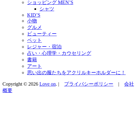
ショッピング MEN’S
シャツ
KID’S
小物
グルメ
ビューティー
ペット
レジャー・宿泊
占い・心理学・カウセリング
書籍
アート
思い出の服たちをアクリルキーホルダーに！
Copyright © 2026
Love on
. |
プライバシーポリシー
|
会社
概要