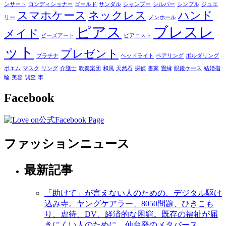
ンサート
コンディショナー
ゴールド
サンダル
シャンプー
シルバー
シンプル
ジュエ
スマホケース
ネックレス
ハンド
リー
ノンホール
ピアス
ブレスレ
メイド
ビーズアート
ピアニスト
ット
プレゼント
プラチナ
ヘッドライト
ペアリング
ボルダリング
ポエム
マスク
リング
介護士
吹奏楽団
和風
天然石
探偵
書家
畳縁
眼鏡ケース
結婚指
輪
美容
調査
車
Facebook
ファッションニュース
最新記事
「助けて」が言えない人のための、デジタル駆け
込み寺。ヤングケアラー、8050問題、ひきこも
り、虐待、DV、経済的な困窮。既存の福祉が届
きにくい人のために、仙台発のメタバース