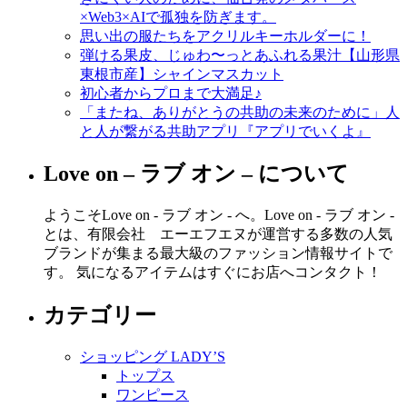
×Web3×AIで孤独を防ぎます。
思い出の服たちをアクリルキーホルダーに！
弾ける果皮、じゅわ〜っとあふれる果汁【山形県
東根市産】シャインマスカット
初心者からプロまで大満足♪
「またね、ありがとうの共助の未来のために」人
と人が繋がる共助アプリ『アプリでいくよ』
Love on – ラブ オン – について
ようこそLove on - ラブ オン - へ。Love on - ラブ オン -
とは、有限会社 エーエフエヌが運営する多数の人気
ブランドが集まる最大級のファッション情報サイトで
す。 気になるアイテムはすぐにお店へコンタクト！
カテゴリー
ショッピング LADY’S
トップス
ワンピース