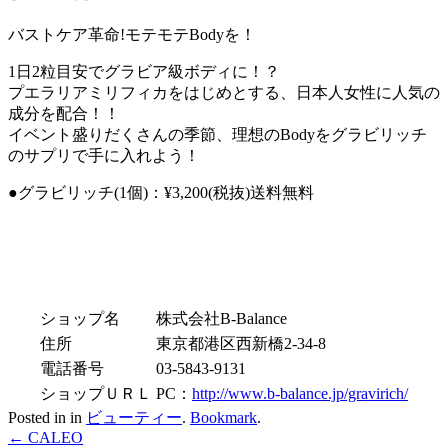
バストケア革命!モテモテBodyを！
1日2粒目安でグラビア級ボディに！？
プエラリアミリフィカをはじめとする、日本人女性に人気の
成分を配合！！
イベント盛りだくさんの季節、理想のBodyをグラビリッチ
のサプリで手に入れよう！
●グラビリッチ(1個)：¥3,200(税抜)送料無料
ショップ名
株式会社B-Balance
住所
東京都港区西新橋2-34-8
電話番号
03-5843-9131
ショップＵＲＬ
PC：
http://www.b-balance.jp/gravirich/
Posted in in
ビューティー
.
Bookmark
.
Post
←
CALEO