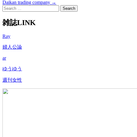
Daikan trading company
→
navigation
Search
for:
雑誌LINK
Ray
婦人公論
ar
ゆうゆう
週刊女性