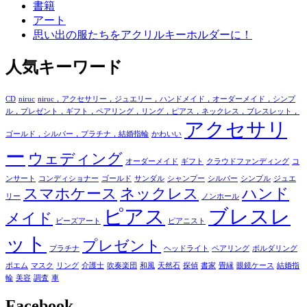
書籍
アート
思い出の服たちをアクリルキーホルダーに！
人気キーワード
CD
niruc
niruc，アクセサリー，ジュエリー，ハンドメイド，オーダーメイド，シンプ
ル，プレゼント，ギフト，ペアリング，リング，ピアス，ネックレス，ブレスレット，
アクセサリ
ゴールド，シルバー，プラチナ，結婚指輪
かわいい
ー
ウェディング
オーダーメイド
ギフト
クラウドファンディング
コ
ンサート
コンディショナー
ゴールド
サンダル
シャンプー
シルバー
シンプル
ジュエ
スマホケース
ネックレス
ハンド
リー
ノンホール
ピアス
ブレスレ
メイド
ビーズアート
ピアニスト
ット
プレゼント
プラチナ
ヘッドライト
ペアリング
ボルダリング
ポエム
マスク
リング
介護士
吹奏楽団
和風
天然石
探偵
書家
畳縁
眼鏡ケース
結婚指
輪
美容
調査
車
Facebook