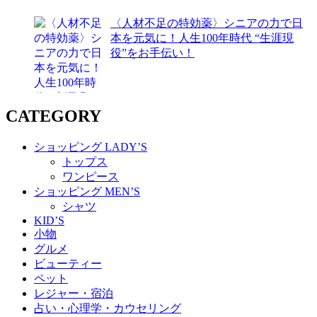
〈人材不足の特効薬〉シニアの力で日
本を元気に！人生100年時代 “生涯現
役”をお手伝い！
CATEGORY
ショッピング LADY’S
トップス
ワンピース
ショッピング MEN’S
シャツ
KID’S
小物
グルメ
ビューティー
ペット
レジャー・宿泊
占い・心理学・カウセリング