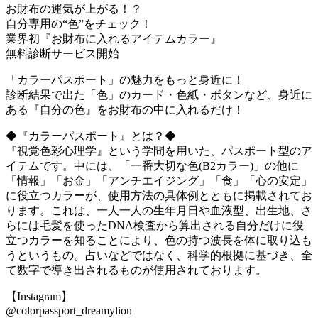
お財布の運気が上がる！？
自分専用の“色”をチェック！
業界初『お財布に入れるアイテムカラー』
無料診断サービス開始
「カラーパスポート」の魅力をもっと身近に！
診断結果で出た「色」のカード・色紙・ボタンなど、身近に
ある『自分の色』をお財布の中に入れるだけ！
◆『カラーパスポート』とは？◆
『視覚色彩心理学』という学問を用いた、パスポート型のア
イテムです。中には、「一番大切な色(B2カラー)」の他に
「情報」「お金」「アンチエイジング」「食」「心の安定」
に役立つカラーが、使用方法の具体例とともに掲載されてお
ります。これは、一人一人の生年月日や血液型、出生地、さ
らには毛髪を使ったDNA検査から算出される自分だけに役
立つカラーを知ることにより、色の持つ波長を体に取り込も
うというもの。占いなどではなく、科学的根拠に基づき、全
て数字で導き出されるものが使用されております。
【Instagram】
@colorpassport_dreamylion