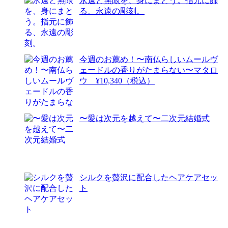
永遠と無限を、身にまとう。指元に飾
る、永遠の彫刻。
今週のお薦め！〜南仏らしいムールヴ
ェードルの香りがたまらない〜マタロ
ウ ¥10,340（税込）
〜愛は次元を越えて〜二次元結婚式
シルクを贅沢に配合したヘアケアセッ
ト