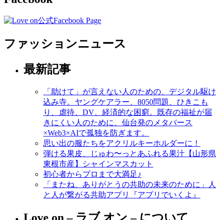
ファッションニュース
最新記事
「助けて」が言えない人のための、デジタル駆け
込み寺。ヤングケアラー、8050問題、ひきこも
り、虐待、DV、経済的な困窮。既存の福祉が届
きにくい人のために、仙台発のメタバース
×Web3×AIで孤独を防ぎます。
思い出の服たちをアクリルキーホルダーに！
弾ける果皮、じゅわ〜っとあふれる果汁【山形県
東根市産】シャインマスカット
初心者からプロまで大満足♪
「またね、ありがとうの共助の未来のために」人
と人が繋がる共助アプリ『アプリでいくよ』
Love on – ラブ オン – について