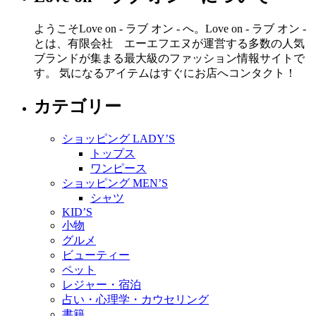
ようこそLove on - ラブ オン - へ。Love on - ラブ オン -
とは、有限会社 エーエフエヌが運営する多数の人気
ブランドが集まる最大級のファッション情報サイトで
す。 気になるアイテムはすぐにお店へコンタクト！
カテゴリー
ショッピング LADY’S
トップス
ワンピース
ショッピング MEN’S
シャツ
KID’S
小物
グルメ
ビューティー
ペット
レジャー・宿泊
占い・心理学・カウセリング
書籍