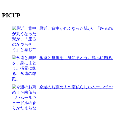
PICUP
最近、背中が丸くなった親が、「座るの
永遠と無限を、身にまとう。指元に飾る
今週のお薦め！〜南仏らしいムールヴェー