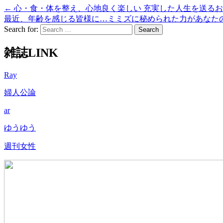
←
心・食・体を整え、心地良く楽しい 充実した人生を送るお
最近、年齢を感じる皆様に…ミミズに秘められた力があなた
Search for:
雑誌LINK
Ray
婦人公論
ar
ゆうゆう
週刊女性