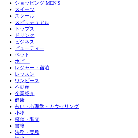
ショッピング MEN'S
スイーツ
スクール
スピリチュアル
トップス
ドリンク
ビジネス
ビューティー
ペット
ホビー
レジャー・宿泊
レッスン
ワンピース
不動産
企業紹介
健康
占い・心理学・カウセリング
小物
探偵・調査
書籍
法務・実務