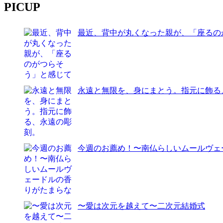
PICUP
最近、背中が丸くなった親が、「座るの
永遠と無限を、身にまとう。指元に飾る
今週のお薦め！〜南仏らしいムールヴェー
〜愛は次元を越えて〜二次元結婚式