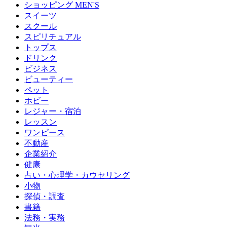
ショッピング MEN'S
スイーツ
スクール
スピリチュアル
トップス
ドリンク
ビジネス
ビューティー
ペット
ホビー
レジャー・宿泊
レッスン
ワンピース
不動産
企業紹介
健康
占い・心理学・カウセリング
小物
探偵・調査
書籍
法務・実務