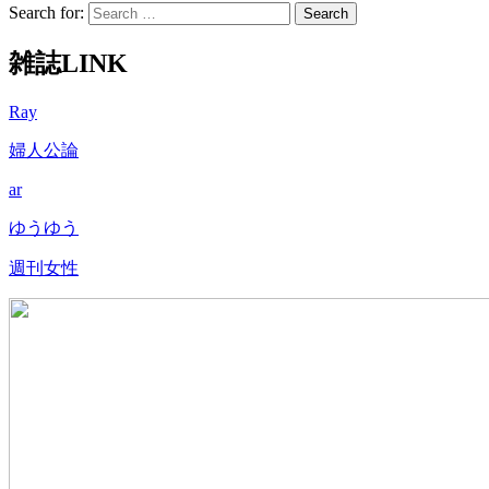
Search for:
雑誌LINK
Ray
婦人公論
ar
ゆうゆう
週刊女性