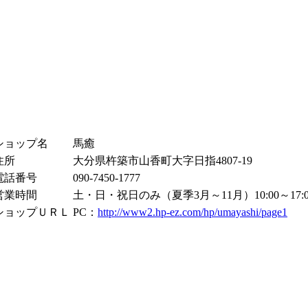
ショップ名
馬癒
住所
大分県杵築市山香町大字日指4807-19
電話番号
090-7450-1777
営業時間
土・日・祝日のみ（夏季3月～11月）10:00～17:0
ショップＵＲＬ
PC：
http://www2.hp-ez.com/hp/umayashi/page1