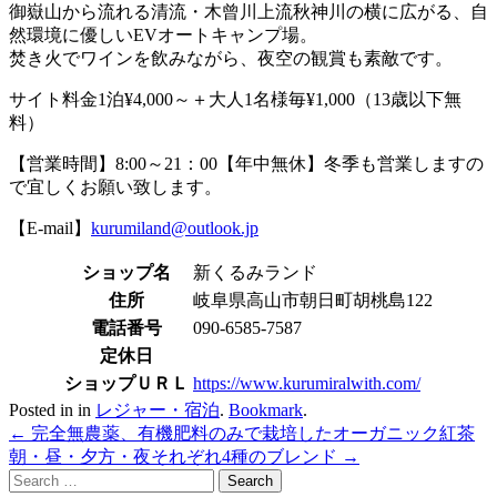
御嶽山から流れる清流・木曾川上流秋神川の横に広がる、自
然環境に優しいEVオートキャンプ場。
焚き火でワインを飲みながら、夜空の観賞も素敵です。
サイト料金1泊¥4,000～＋大人1名様毎¥1,000（13歳以下無
料）
【営業時間】8:00～21：00【年中無休】冬季も営業しますの
で宜しくお願い致します。
【E-mail】
kurumiland@outlook.jp
ショップ名
新くるみランド
住所
岐阜県高山市朝日町胡桃島122
電話番号
090-6585-7587
定休日
ショップＵＲＬ
https://www.kurumiralwith.com/
Posted in in
レジャー・宿泊
.
Bookmark
.
Post
←
完全無農薬、有機肥料のみで栽培したオーガニック紅茶
朝・昼・夕方・夜それぞれ4種のブレンド
→
navigation
Search