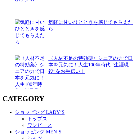
気軽に甘いひとときを感じてもらえた
ら
〈人材不足の特効薬〉シニアの力で日
本を元気に！人生100年時代 “生涯現
役”をお手伝い！
CATEGORY
ショッピング LADY’S
トップス
ワンピース
ショッピング MEN’S
シャツ