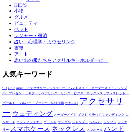
KID’S
小物
グルメ
ビューティー
ペット
レジャー・宿泊
占い・心理学・カウセリング
書籍
アート
思い出の服たちをアクリルキーホルダーに！
人気キーワード
CD
niruc
niruc，アクセサリー，ジュエリー，ハンドメイド，オーダーメイド，シンプ
ル，プレゼント，ギフト，ペアリング，リング，ピアス，ネックレス，ブレスレット，
アクセサリ
ゴールド，シルバー，プラチナ，結婚指輪
かわいい
ー
ウェディング
オーダーメイド
ギフト
クラウドファンディング
コ
ンサート
コンディショナー
ゴールド
サンダル
シャンプー
シルバー
シンプル
ジュエ
スマホケース
ネックレス
ハンド
リー
ノンホール