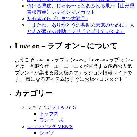
弾ける果皮、じゅわ〜っとあふれる果汁【山形県
東根市産】シャインマスカット
初心者からプロまで大満足♪
「またね、ありがとうの共助の未来のために」人
と人が繋がる共助アプリ『アプリでいくよ』
Love on – ラブ オン – について
ようこそLove on - ラブ オン - へ。Love on - ラブ オン -
とは、有限会社 エーエフエヌが運営する多数の人気
ブランドが集まる最大級のファッション情報サイトで
す。 気になるアイテムはすぐにお店へコンタクト！
カテゴリー
ショッピング LADY’S
トップス
ワンピース
ショッピング MEN’S
シャツ