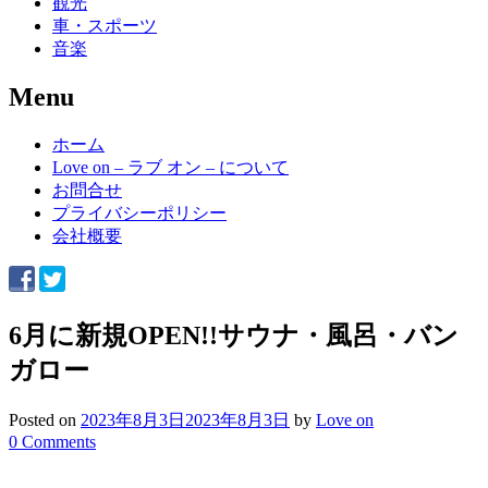
観光
車・スポーツ
音楽
Menu
Skip
ホーム
to
Love on – ラブ オン – について
content
お問合せ
プライバシーポリシー
会社概要
6月に新規OPEN!!サウナ・風呂・バン
ガロー
Posted on
2023年8月3日
2023年8月3日
by
Love on
0 Comments