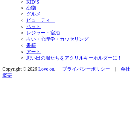
KID’S
小物
グルメ
ビューティー
ペット
レジャー・宿泊
占い・心理学・カウセリング
書籍
アート
思い出の服たちをアクリルキーホルダーに！
Copyright © 2026
Love on
. |
プライバシーポリシー
|
会社
概要