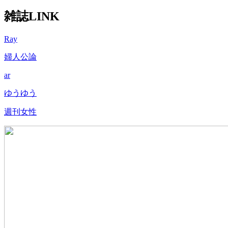
for:
雑誌LINK
Ray
婦人公論
ar
ゆうゆう
週刊女性