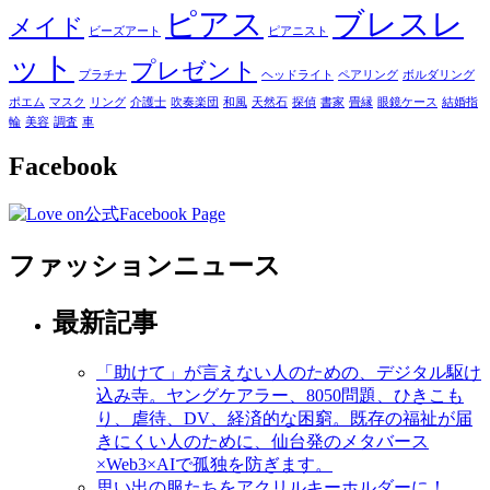
ピアス
ブレスレ
メイド
ビーズアート
ピアニスト
ット
プレゼント
プラチナ
ヘッドライト
ペアリング
ボルダリング
ポエム
マスク
リング
介護士
吹奏楽団
和風
天然石
探偵
書家
畳縁
眼鏡ケース
結婚指
輪
美容
調査
車
Facebook
ファッションニュース
最新記事
「助けて」が言えない人のための、デジタル駆け
込み寺。ヤングケアラー、8050問題、ひきこも
り、虐待、DV、経済的な困窮。既存の福祉が届
きにくい人のために、仙台発のメタバース
×Web3×AIで孤独を防ぎます。
思い出の服たちをアクリルキーホルダーに！