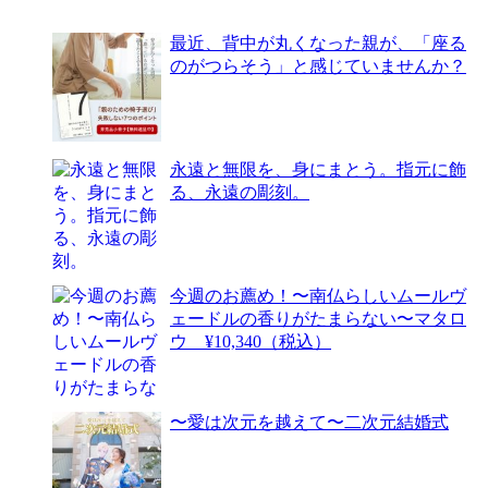
最近、背中が丸くなった親が、「座る
のがつらそう」と感じていませんか？
永遠と無限を、身にまとう。指元に飾
る、永遠の彫刻。
今週のお薦め！〜南仏らしいムールヴ
ェードルの香りがたまらない〜マタロ
ウ ¥10,340（税込）
〜愛は次元を越えて〜二次元結婚式