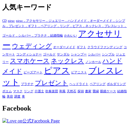
人気キーワード
CD
niruc
niruc，アクセサリー，ジュエリー，ハンドメイド，オーダーメイド，シンプ
ル，プレゼント，ギフト，ペアリング，リング，ピアス，ネックレス，ブレスレット，
アクセサリ
ゴールド，シルバー，プラチナ，結婚指輪
かわいい
ー
ウェディング
オーダーメイド
ギフト
クラウドファンディング
コ
ンサート
コンディショナー
ゴールド
サンダル
シャンプー
シルバー
シンプル
ジュエ
スマホケース
ネックレス
ハンド
リー
ノンホール
ピアス
ブレスレ
メイド
ビーズアート
ピアニスト
ット
プレゼント
プラチナ
ヘッドライト
ペアリング
ボルダリング
ポエム
マスク
リング
介護士
吹奏楽団
和風
天然石
探偵
書家
畳縁
眼鏡ケース
結婚指
輪
美容
調査
車
Facebook