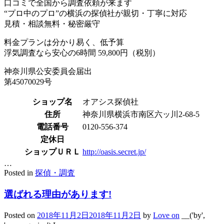
口コミで全国から調査依頼が来ます
“プロ中のプロ”の横浜の探偵社が親切・丁寧に対応
見積・相談無料・秘密厳守
料金プランは分かり易く、低予算
浮気調査なら安心の6時間 59,800円（税別）
神奈川県公安委員会届出
第45070029号
ショップ名
オアシス探偵社
住所
神奈川県横浜市南区六ッ川2-68-5
電話番号
0120-556-374
定休日
ショップＵＲＬ
http://oasis.secret.jp/
…
Posted in
探偵・調査
選ばれる理由があります!
Posted on
2018年11月2日
2018年11月2日
by
Love on
__('by',