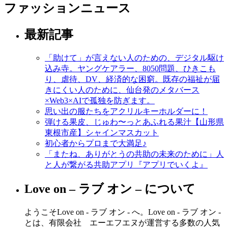
ファッションニュース
最新記事
「助けて」が言えない人のための、デジタル駆け
込み寺。ヤングケアラー、8050問題、ひきこも
り、虐待、DV、経済的な困窮。既存の福祉が届
きにくい人のために、仙台発のメタバース
×Web3×AIで孤独を防ぎます。
思い出の服たちをアクリルキーホルダーに！
弾ける果皮、じゅわ〜っとあふれる果汁【山形県
東根市産】シャインマスカット
初心者からプロまで大満足♪
「またね、ありがとうの共助の未来のために」人
と人が繋がる共助アプリ『アプリでいくよ』
Love on – ラブ オン – について
ようこそLove on - ラブ オン - へ。Love on - ラブ オン -
とは、有限会社 エーエフエヌが運営する多数の人気