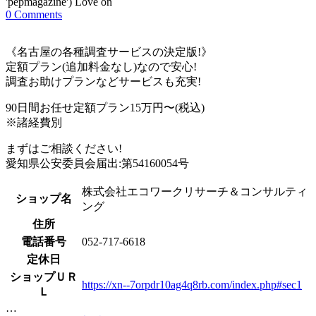
'pepmagazine') Love on
0 Comments
《名古屋の各種調査サービスの決定版!》
定額プラン(追加料金なし)なので安心!
調査お助けプランなどサービスも充実!
90日間お任せ定額プラン15万円〜(税込)
※諸経費別
まずはご相談ください!
愛知県公安委員会届出:第54160054号
株式会社エコワークリサーチ＆コンサルティ
ショップ名
ング
住所
電話番号
052-717-6618
定休日
ショップＵＲ
https://xn--7orpdr10ag4q8rb.com/index.php#sec1
Ｌ
…