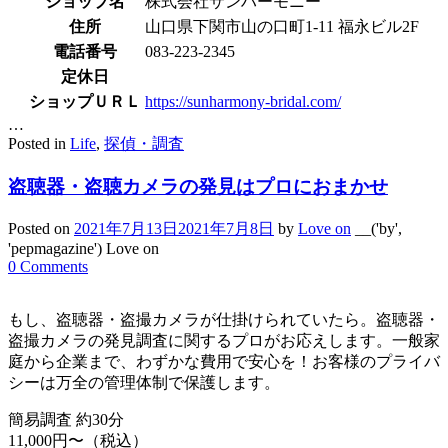
ショップ名
株式会社サンハーモニー
住所
山口県下関市山の口町1-11 福永ビル2F
電話番号
083-223-2345
定休日
ショップＵＲＬ
https://sunharmony-bridal.com/
…
Posted in
Life
,
探偵・調査
盗聴器・盗聴カメラの発見はプロにおまかせ
Posted on
2021年7月13日
2021年7月8日
by
Love on
__('by',
'pepmagazine') Love on
0 Comments
もし、盗聴器・盗撮カメラが仕掛けられていたら。盗聴器・
盗撮カメラの発見調査に関するプロがお応えします。一般家
庭から企業まで、わずかな費用で安心を！お客様のプライバ
シーは万全の管理体制で保護します。
簡易調査 約30分
11,000円〜（税込）