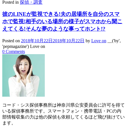
Posted in
探偵・調査
彼のLINEが監視できる!夫の居場所を自分のスマ
ホで監視!相手のいる場所の様子がスマホから聞こ
えてくる!そんな夢のような事ってホント!?
Posted on
2018年10月22日
2018年10月22日
by
Love on
__('by',
'pepmagazine') Love on
0 Comments
コード・シス探偵事務所は神奈川県公安委員会に許可を得て
いる探偵事務所です。スマートフォン・携帯電話・PCの内
部情報収集の力は他の探偵も依頼してくるほど飛び抜けてい
ます。