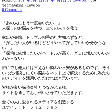
Posted on
2024年3月4日
2024年4月2日
by
Love on
__('by',
'pepmagazine') Love on
0 Comments
「あの人にもう一度会いたい…」
人探しのお悩みを持つ、全ての人々を救う
家出や失踪、トラブル相手の行方知れずなど、
「探したい人がいるけどどうやって探していいか分からな
い…」
「探偵に依頼したいがハードルが高く、どこに頼んでいいか
わからない」
誰にでも他人には言えない悩みや不安があるものです。そう
いった相談しにくい悩みをネット上で解決するために私たち
のメディアを活用いただければと思います。
皆様が良い探偵会社とつながれる様、
サイトを通してお手伝いさせていただきます。
全ての人に愛されるメディアを創造する
ユナイテッド・ソリューション