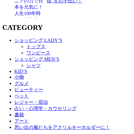
役”をお手伝い！
CATEGORY
ショッピング LADY’S
トップス
ワンピース
ショッピング MEN’S
シャツ
KID’S
小物
グルメ
ビューティー
ペット
レジャー・宿泊
占い・心理学・カウセリング
書籍
アート
思い出の服たちをアクリルキーホルダーに！