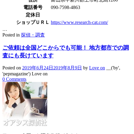
電話番号
090-7598-4863
定休日
ショップＵＲＬ
https://www.research-cat.com/
…
Posted in
探偵・調査
ご依頼は全国どこからでも可能！ 地方都市での調
査にも長けています
Posted on
2019年6月24日
2019年8月9日
by
Love on
__('by',
'pepmagazine') Love on
0 Comments