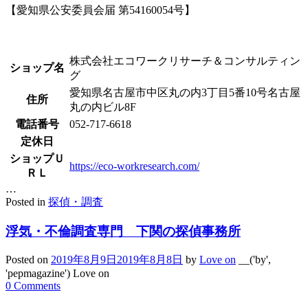
【愛知県公安委員会届 第54160054号】
株式会社エコワークリサーチ＆コンサルティン
ショップ名
グ
愛知県名古屋市中区丸の内3丁目5番10号名古屋
住所
丸の内ビル8F
電話番号
052-717-6618
定休日
ショップＵ
https://eco-workresearch.com/
ＲＬ
…
Posted in
探偵・調査
浮気・不倫調査専門 下関の探偵事務所
Posted on
2019年8月9日
2019年8月8日
by
Love on
__('by',
'pepmagazine') Love on
0 Comments