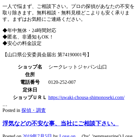
一人で悩まず、ご相談下さい。プロの探偵があなたの不安を
取り除きます。無料相談・無料見積どこよりも安く承りま
す。まずはお気軽にご連絡ください。
◆年中無休・24時間対応
◆匿名、非通知もOK！
◆安心の料金設定
【山口県公安委員会届出 第74190001号】
ショップ名
シークレットジャパン山口
住所
電話番号
0120-252-007
定休日
ショップＵＲＬ
https://uwaki-chousa-shimonoseki.com/
…
Posted in
探偵・調査
浮気などの不安な事、当社にご相談下さい。
Posted on
2019年7月5日
by
Love on
__('by', 'pepmagazine') Love