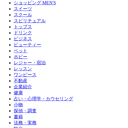
ショッピング MEN'S
スイーツ
スクール
スピリチュアル
トップス
ドリンク
ビジネス
ビューティー
ペット
ホビー
レジャー・宿泊
レッスン
ワンピース
不動産
企業紹介
健康
占い・心理学・カウセリング
小物
探偵・調査
書籍
法務・実務