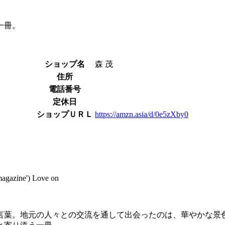
一冊。
ショップ名
森 茂
住所
電話番号
定休日
ショップＵＲＬ
https://amzn.asia/d/0e5zXby0
magazine') Love on
言葉。地元の人々との交流を通して出会ったのは、華やかな景