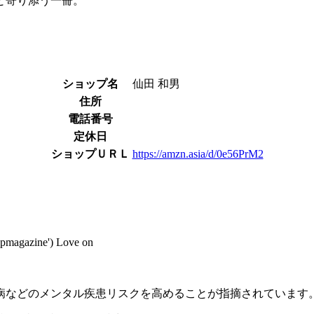
と寄り添う一冊。
ショップ名
仙田 和男
住所
電話番号
定休日
ショップＵＲＬ
https://amzn.asia/d/0e56PrM2
pepmagazine') Love on
病などのメンタル疾患リスクを高めることが指摘されています