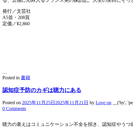
る、五感に沁み入るフランス美の探訪記。人生の余白にそっ
発行／文芸社
A5並・208頁
定価／¥2,860
…
Posted in
書籍
認知症予防のカギは聴力にある
Posted on
2025年11月25日
2025年11月21日
by
Love on
__('by', '
0 Comments
聴力の衰えはコミュニケーション不全を招き、認知症やうつ