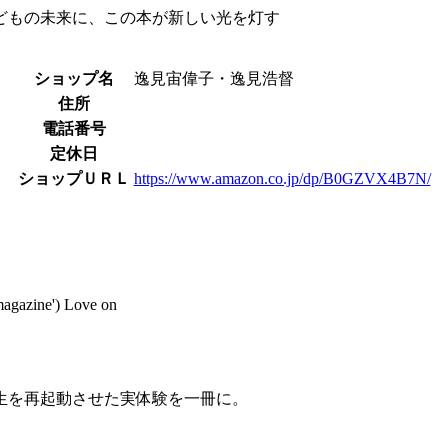
どもの未来に、この本が新しい光を灯す
ショップ名
逸見宙偉子・逸見浩督
住所
電話番号
定休日
ショップＵＲＬ
https://www.amazon.co.jp/dp/B0GZVX4B7N/
magazine') Love on
生を再起動させた実体験を一冊に。