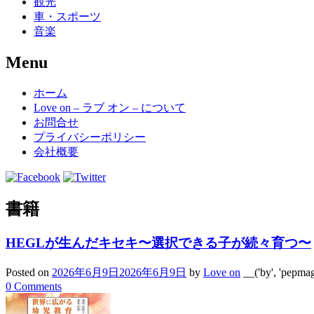
観光
車・スポーツ
音楽
Menu
Skip
ホーム
to
Love on – ラブ オン – について
content
お問合せ
プライバシーポリシー
会社概要
書籍
HEGLが生んだキセキ〜選択できる子が続々育つ〜
Posted on
2026年6月9日
2026年6月9日
by
Love on
__('by', 'pepma
0 Comments