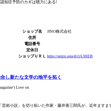
』認知症予防のカギは聴力にある!
ショップ名
JINO株式会社
住所
電話番号
定休日
ショップＵＲＬ
https://amzn.asia/d/clA3HEB
融合し新たな文学の地平を拓く
magazine') Love on
芸術小説」を切り拓いた作家・藤井善三郎氏が、近年ますま