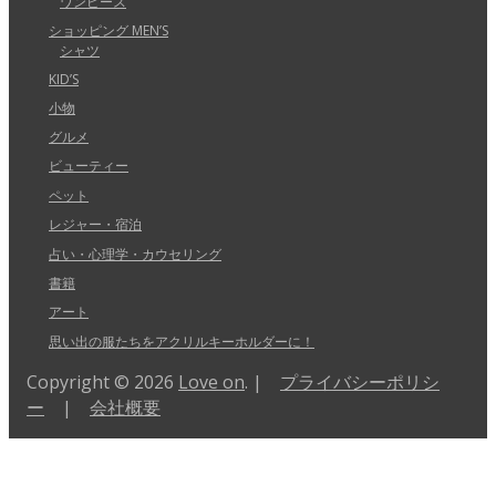
ワンピース
ショッピング MEN’S
シャツ
KID’S
小物
グルメ
ビューティー
ペット
レジャー・宿泊
占い・心理学・カウセリング
書籍
アート
思い出の服たちをアクリルキーホルダーに！
Copyright © 2026
Love on
. |
プライバシーポリシ
ー
|
会社概要