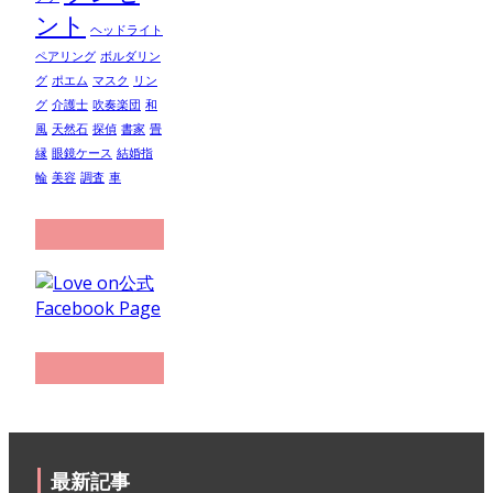
ント
ヘッドライト
ペアリング
ボルダリン
グ
ポエム
マスク
リン
グ
介護士
吹奏楽団
和
風
天然石
探偵
書家
畳
縁
眼鏡ケース
結婚指
輪
美容
調査
車
最新記事