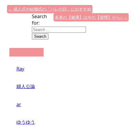
←
成人式や結婚式の「ハレの日」におすすめ
Search
未来の【健康】は今の【習慣】から♪
→
for:
Ray
婦人公論
ar
ゆうゆう