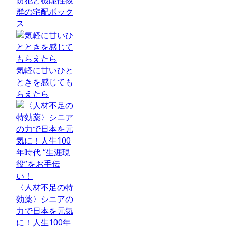
群の宅配ボック
ス
気軽に甘いひと
ときを感じても
らえたら
〈人材不足の特
効薬〉シニアの
力で日本を元気
に！人生100年