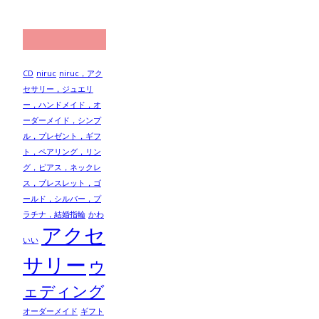
CD
niruc
niruc，アク
セサリー，ジュエリ
ー，ハンドメイド，オ
ーダーメイド，シンプ
ル，プレゼント，ギフ
ト，ペアリング，リン
グ，ピアス，ネックレ
ス，ブレスレット，ゴ
ールド，シルバー，プ
ラチナ，結婚指輪
かわ
アクセ
いい
サリー
ウ
ェディング
オーダーメイド
ギフト