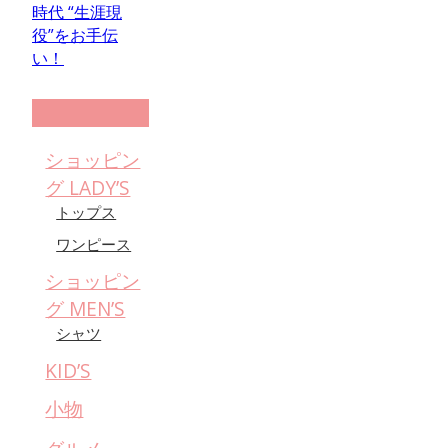
時代 “生涯現
役”をお手伝
い！
ショッピン
グ LADY’S
トップス
ワンピース
ショッピン
グ MEN’S
シャツ
KID’S
小物