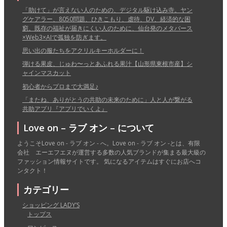
「助けて」が言えない人のための、デジタル駆け込み寺。ヤン
グケアラー、8050問題、ひきこもり、虐待、DV、経済的な困
窮。既存の福祉が届きにくい人のために、仙台発のメタバース
×Web3×AIで孤独を防ぎます。
思い出の服たちをアクリルキーホルダーに！
弾ける果皮、じゅわ〜っとあふれる果汁【山形県東根市産】シ
ャインマスカット
初心者からプロまで大満足♪
「またね、ありがとうの共助の未来のために」人と人が繋がる
共助アプリ『アプリでいくよ』
Love on – ラブ オン – について
ようこそLove on - ラブ オン - へ。Love on - ラブ オン -とは、有限
会社 エーエフエヌが運営する多数の人気ブランドが集まる最大級の
ファッション情報サイトです。 気になるアイテムはすぐにお店へコ
ンタクト！
カテゴリー
ショッピング LADY’S
トップス