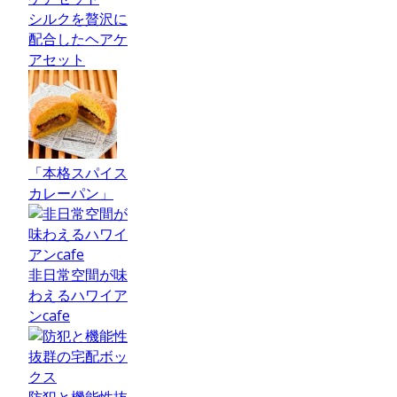
シルクを贅沢に
配合したヘアケ
アセット
「本格スパイス
カレーパン」
非日常空間が味
わえるハワイア
ンcafe
防犯と機能性抜