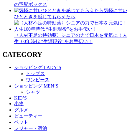
の宅配ボックス
気軽に甘い
ひとときを感じてもらえたら
〈人材不足の特効薬〉シニアの力で日本を元気に！人
生100年時代 “生涯現役”をお手伝い！
CATEGORY
ショッピング LADY’S
トップス
ワンピース
ショッピング MEN’S
シャツ
KID’S
小物
グルメ
ビューティー
ペット
レジャー・宿泊