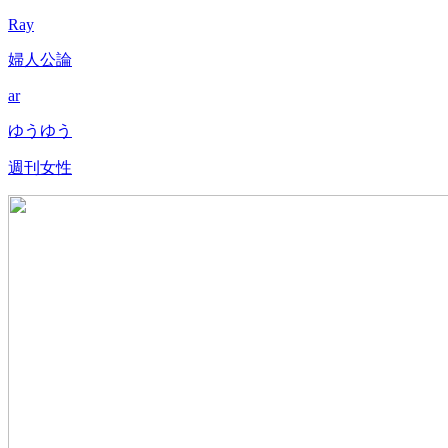
Ray
婦人公論
ar
ゆうゆう
週刊女性