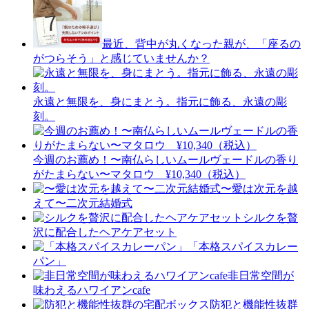
最近、背中が丸くなった親が、「座るの
がつらそう」と感じていませんか？
永遠と無限を、身にまとう。指元に飾る、永遠の彫
刻。
今週のお薦め！〜南仏らしいムールヴェードルの香り
がたまらない〜マタロウ ¥10,340（税込）
〜愛は次元を越
えて〜二次元結婚式
シルクを贅
沢に配合したヘアケアセット
「本格スパイスカレー
パン」
非日常空間が
味わえるハワイアンcafe
防犯と機能性抜群