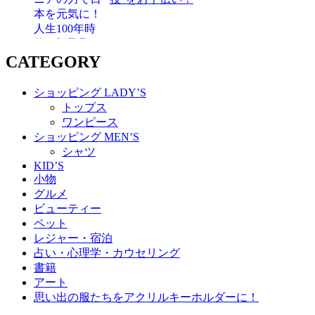
CATEGORY
ショッピング LADY’S
トップス
ワンピース
ショッピング MEN’S
シャツ
KID’S
小物
グルメ
ビューティー
ペット
レジャー・宿泊
占い・心理学・カウセリング
書籍
アート
思い出の服たちをアクリルキーホルダーに！