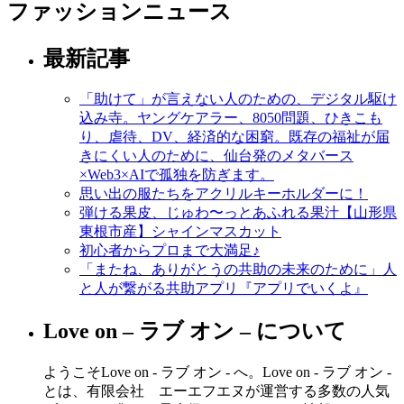
ファッションニュース
最新記事
「助けて」が言えない人のための、デジタル駆け
込み寺。ヤングケアラー、8050問題、ひきこも
り、虐待、DV、経済的な困窮。既存の福祉が届
きにくい人のために、仙台発のメタバース
×Web3×AIで孤独を防ぎます。
思い出の服たちをアクリルキーホルダーに！
弾ける果皮、じゅわ〜っとあふれる果汁【山形県
東根市産】シャインマスカット
初心者からプロまで大満足♪
「またね、ありがとうの共助の未来のために」人
と人が繋がる共助アプリ『アプリでいくよ』
Love on – ラブ オン – について
ようこそLove on - ラブ オン - へ。Love on - ラブ オン -
とは、有限会社 エーエフエヌが運営する多数の人気