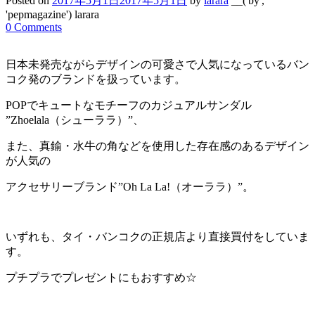
Posted on
2017年5月1日
2017年5月1日
by
larara
__('by',
'pepmagazine') larara
0 Comments
日本未発売ながらデザインの可愛さで人気になっているバン
コク発のブランドを扱っています。
POPでキュートなモチーフのカジュアルサンダル
”Zhoelala（シューララ）”、
また、真鍮・水牛の角などを使用した存在感のあるデザイン
が人気の
アクセサリーブランド”Oh La La!（オーララ）”。
いずれも、タイ・バンコクの正規店より直接買付をしていま
す。
プチプラでプレゼントにもおすすめ☆