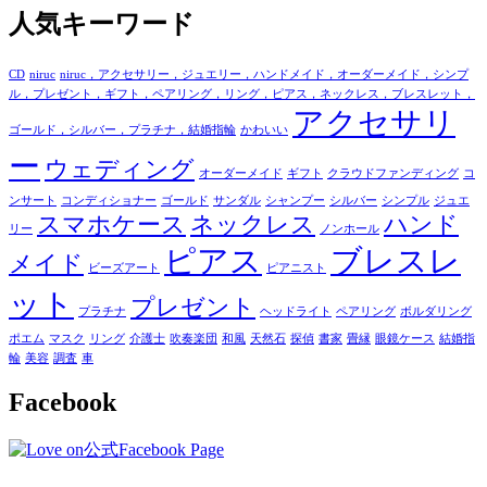
人気キーワード
CD
niruc
niruc，アクセサリー，ジュエリー，ハンドメイド，オーダーメイド，シンプ
ル，プレゼント，ギフト，ペアリング，リング，ピアス，ネックレス，ブレスレット，
アクセサリ
ゴールド，シルバー，プラチナ，結婚指輪
かわいい
ー
ウェディング
オーダーメイド
ギフト
クラウドファンディング
コ
ンサート
コンディショナー
ゴールド
サンダル
シャンプー
シルバー
シンプル
ジュエ
スマホケース
ネックレス
ハンド
リー
ノンホール
ピアス
ブレスレ
メイド
ビーズアート
ピアニスト
ット
プレゼント
プラチナ
ヘッドライト
ペアリング
ボルダリング
ポエム
マスク
リング
介護士
吹奏楽団
和風
天然石
探偵
書家
畳縁
眼鏡ケース
結婚指
輪
美容
調査
車
Facebook