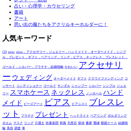
占い・心理学・カウセリング
書籍
アート
思い出の服たちをアクリルキーホルダーに！
人気キーワード
CD
niruc
niruc，アクセサリー，ジュエリー，ハンドメイド，オーダーメイド，シンプ
ル，プレゼント，ギフト，ペアリング，リング，ピアス，ネックレス，ブレスレット，
アクセサリ
ゴールド，シルバー，プラチナ，結婚指輪
かわいい
ー
ウェディング
オーダーメイド
ギフト
クラウドファンディング
コ
ンサート
コンディショナー
ゴールド
サンダル
シャンプー
シルバー
シンプル
ジュエ
スマホケース
ネックレス
ハンド
リー
ノンホール
ピアス
ブレスレ
メイド
ビーズアート
ピアニスト
ット
プレゼント
プラチナ
ヘッドライト
ペアリング
ボルダリング
ポエム
マスク
リング
介護士
吹奏楽団
和風
天然石
探偵
書家
畳縁
眼鏡ケース
結婚指
輪
美容
調査
車