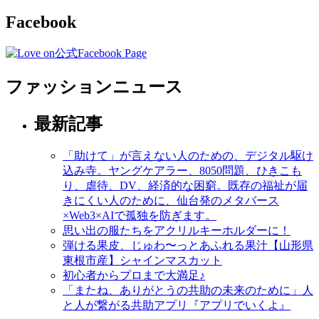
Facebook
ファッションニュース
最新記事
「助けて」が言えない人のための、デジタル駆け
込み寺。ヤングケアラー、8050問題、ひきこも
り、虐待、DV、経済的な困窮。既存の福祉が届
きにくい人のために、仙台発のメタバース
×Web3×AIで孤独を防ぎます。
思い出の服たちをアクリルキーホルダーに！
弾ける果皮、じゅわ〜っとあふれる果汁【山形県
東根市産】シャインマスカット
初心者からプロまで大満足♪
「またね、ありがとうの共助の未来のために」人
と人が繋がる共助アプリ『アプリでいくよ』