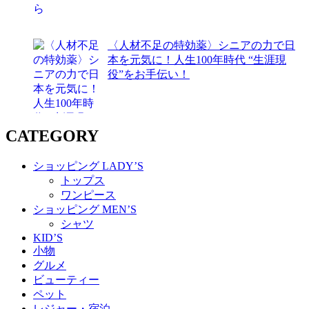
〈人材不足の特効薬〉シニアの力で日
本を元気に！人生100年時代 “生涯現
役”をお手伝い！
CATEGORY
ショッピング LADY’S
トップス
ワンピース
ショッピング MEN’S
シャツ
KID’S
小物
グルメ
ビューティー
ペット
レジャー・宿泊